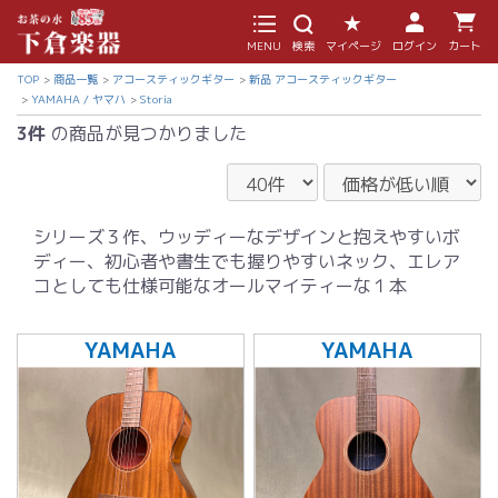
MENU
検索
マイページ
ログイン
カート
TOP
商品一覧
アコースティックギター
新品 アコースティックギター
YAMAHA / ヤマハ
Storia
3件
の商品が見つかりました
シリーズ３作、ウッディーなデザインと抱えやすいボ
ディー、初心者や書生でも握りやすいネック、エレア
コとしても仕様可能なオールマイティーな１本
YAMAHA
YAMAHA