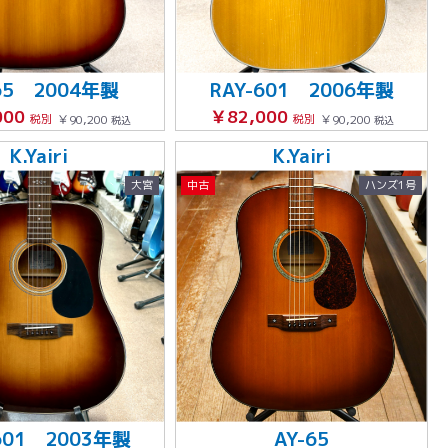
65 2004年製
RAY-601 2006年製
000
￥82,000
税別
￥90,200
税別
￥90,200
税込
税込
K.Yairi
K.Yairi
大宮
中古
ハンズ1号
601 2003年製
AY-65