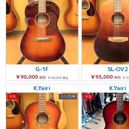
G-1F
SL-OV2
￥90,000
￥95,000
税別
￥99,000
税別
￥10
税込
K.Yairi
K.Yairi
中古
ハンズ2号
中古