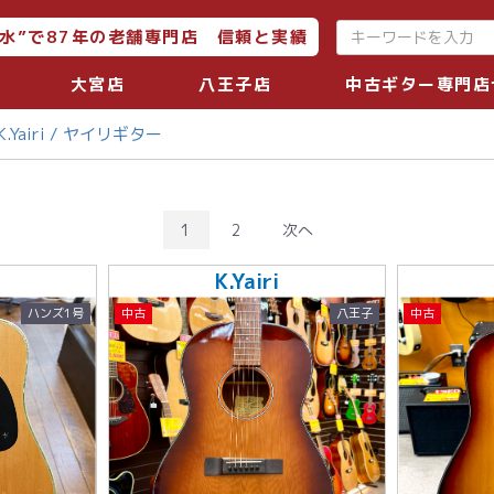
水”で87年の老舗専門店 信頼と実績
大宮店
八王子店
中古ギター専門店
K.Yairi / ヤイリギター
1
2
次へ
K.Yairi
ハンズ1号
中古
八王子
中古