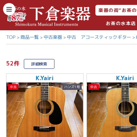
楽器の街”お茶の
お茶の水本店
TOP
商品一覧
中古楽器
中古 アコースティックギター
52件
詳細検索
K.Yairi
K.Yairi
中古
ハンズ1号
中古