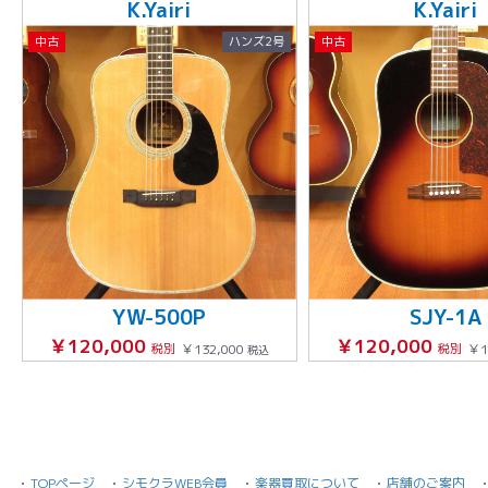
K.Yairi
K.Yairi
中古
ハンズ2号
中古
YW-500P
SJY-1A
￥120,000
￥120,000
税別
￥132,000
税別
￥1
税込
TOPページ
シモクラWEB会員
楽器買取について
店舗のご案内