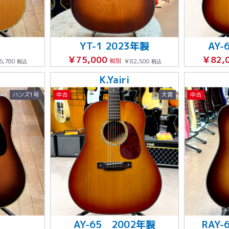
YT-1 2023年製
AY-
￥75,000
￥82,
6,780
税別
￥82,500
税込
税込
K.Yairi
ハンズ1号
中古
大宮
中古
AY-65 2002年製
RAY-