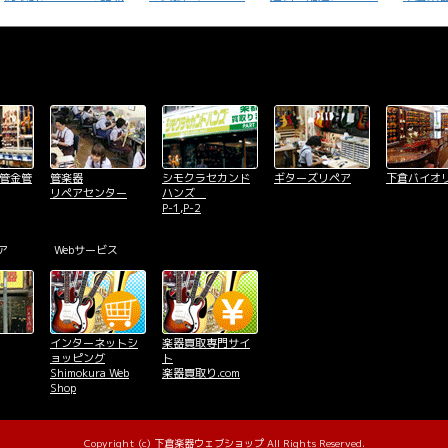
木管金管
管楽器
シモクラセカンド
ギターズリペア
下倉バイオ
リペアセンター
ハンズ
P-1,P-2
ア
Webサービス
インターネットシ
楽器買取専門サイ
ョッピング
ト
Shimokura Web
楽器買取り.com
Shop
Copyright (c) 下倉楽器ウェブショップ All Rights Reserved.