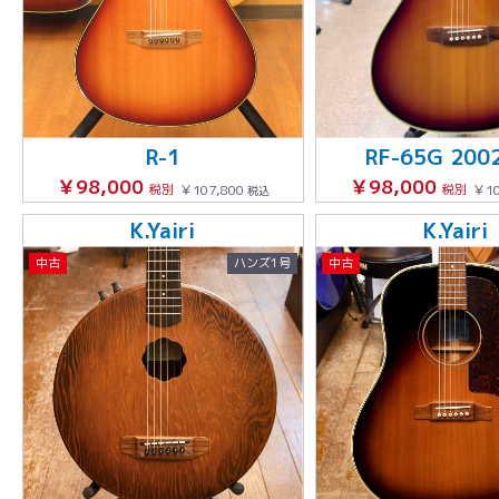
R-1
RF-65G 20
￥98,000
￥98,000
税別
￥107,800
税別
￥10
税込
K.Yairi
K.Yairi
中古
ハンズ1号
中古