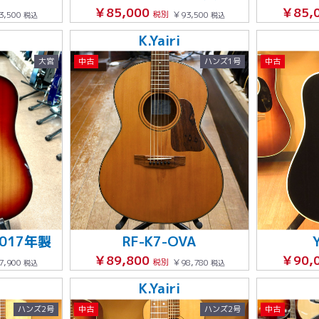
￥85,000
￥85,
3,500
税別
￥93,500
税込
税込
K.Yairi
大宮
中古
ハンズ1号
中古
2017年製
RF-K7-OVA
￥89,800
￥90,
7,900
税別
￥98,780
税込
税込
K.Yairi
ハンズ2号
中古
ハンズ2号
中古