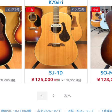
K.Yairi
ハンズ2号
中古
ハンズ2号
中古
SJ-1D
SO-
￥125,000
￥128,
32,000
税別
￥137,500
税込
税込
1
2
次へ
商取引についての記載
お支払いについて
送料・配送について
下倉楽