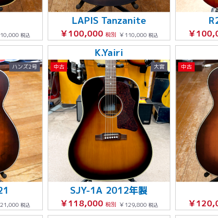
LAPIS Tanzanite
R
￥100,000
￥100,
10,000
税別
￥110,000
税込
税込
K.Yairi
ハンズ2号
中古
大宮
中古
21
SJY-1A 2012年製
￥118,000
￥120,
21,000
税別
￥129,800
税込
税込