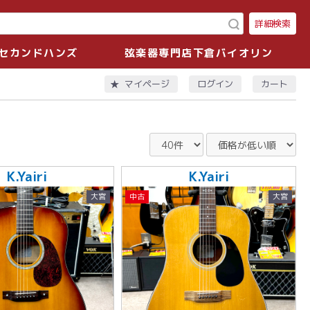
詳細検索
セカンドハンズ
弦楽器専門店下倉バイオリン
ログイン
カート
マイページ
K.Yairi
K.Yairi
大宮
中古
大宮