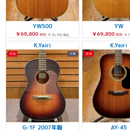
YW500
YW
￥69,800
￥69,800
税別
￥76,780
税別
￥7
税込
K.Yairi
K.Yairi
中古
大宮
中古
G-1F 2007年製
AY-45