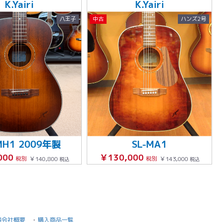
K.Yairi
K.Yairi
八王子
中古
ハンズ2号
MH1 2009年製
SL-MA1
000
￥130,000
税別
￥140,800
税別
￥143,000
税込
税込
器会社概要
購入商品一覧