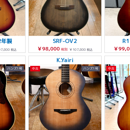
02年製
SRF-OV2
R
￥98,000
￥99,
7,800
税別
￥107,800
税込
税込
K.Yairi
ハンズ1号
中古
ハンズ1号
中古