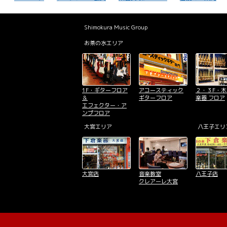
Shimokura Music Group
お茶の水エリア
1F・ギターフロア
アコースティック
２・３F・
＆
ギターフロア
楽器 フロア
エフェクター・ア
ンプフロア
大宮エリア
八王子エリ
大宮店
音楽教室
八王子店
クレアーレ大宮