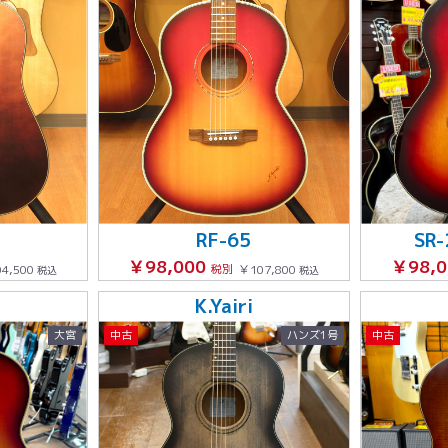
RF-65
SR
￥98,000
￥98,
4,500
税別
￥107,800
税込
税込
K.Yairi
大宮
中古
ハンズ1号
中古