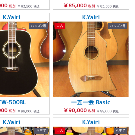
000
￥85,000
税別
￥93,500
税別
￥93,500
税込
税込
K.Yairi
K.Yairi
ハンズ2号
中古
ハンズ2号
YW-500BL
一五一会 Basic
000
￥90,000
税別
￥99,000
税別
￥99,000
税込
税込
K.Yairi
K.Yairi
八王子
中古
八王子