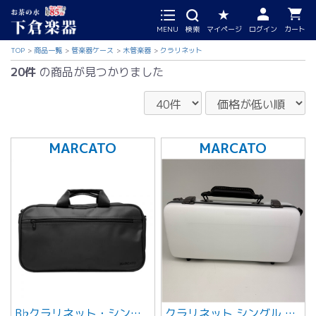
MENU
検索
マイページ
ログイン
カート
TOP
商品一覧
管楽器ケース
木管楽器
クラリネット
20件
の商品が見つかりました
MARCATO
MARCATO
B♭クラリネット・シングル ケースカバー ステッチ：ブラック
クラリネット シングル 【ホワイト】グレーステッチ