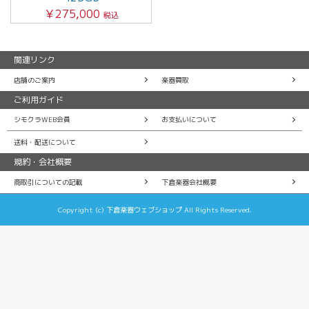
￥275,000
税込
関連リンク
店舗のご案内
楽器買取
ご利用ガイド
シモクラWEB会員
お支払いについて
送料・配送について
規約・会社概要
商取引についての記載
下倉楽器会社概要
Copyright (c) 下倉楽器ウェブショップ All Rights Reserved.