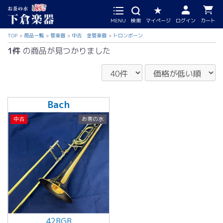
MENU
検索
マイページ
ログイン
カート
TOP
商品一覧
管楽器
中古 金管楽器
トロンボーン
1件
の商品が見つかりました
Bach
中古
お茶の水
42BGB