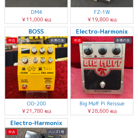
DM4
FZ-1W
￥11,000
￥19,800
税込
税込
BOSS
Electro-Harmonix
中古
お茶の水
中古
お茶の水
OD-200
Big Muff Pi Reissue
￥21,780
￥28,600
税込
税込
Electro-Harmonix
中古
ハンズ1号