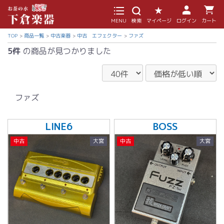
MENU
検索
マイページ
ログイン
カート
TOP
商品一覧
中古楽器
中古 エフェクター
ファズ
5件
の商品が見つかりました
ファズ
LINE6
BOSS
中古
大宮
中古
大宮