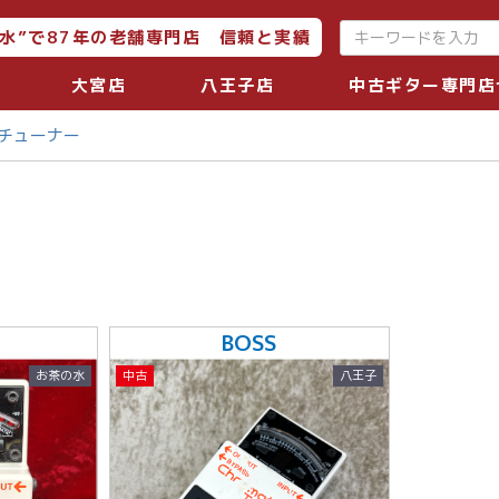
水”で87年の老舗専門店 信頼と実績
大宮店
八王子店
中古ギター専門店
チューナー
BOSS
お茶の水
中古
八王子