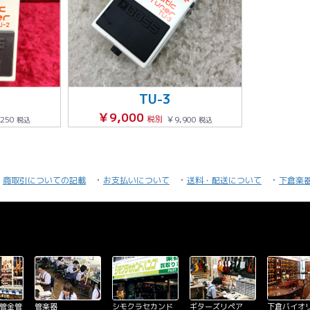
TU-3
￥9,000
,250
税別
￥9,900
税込
税込
商取引についての記載
お支払いについて
送料・配送について
下倉楽
木管金管
管楽器
シモクラセカンド
ギターズリペア
下倉バイオ