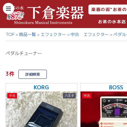
楽器の街”お茶の
お茶の水本店
TOP
商品一覧
エフェクター
中古 エフェクター
ペダル
ペダルチューナー
3件
詳細検索
KORG
BOSS
中古
八王子
中古