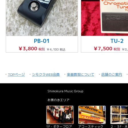
PB-01
TU-2
￥3,800
￥7,500
税別
￥4,180
税別
￥8
税込
TOPページ
シモクラWEB会員
楽器買取について
店舗のご案内
Shimokura Music Group
お茶の水エリア
1F・ギターフロア
アコースティック
２・３F・