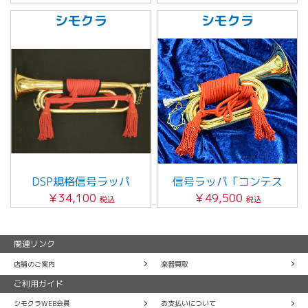
シモクラ
シモクラ
DSP規格信号ラッパ
信号ラッパ「コンテス
￥34,100
￥49,500
税込
税込
関連リンク
店舗のご案内
楽器買取
ご利用ガイド
シモクラWEB会員
お支払いについて