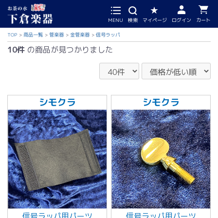
MENU
検索
マイページ
ログイン
カート
TOP
商品一覧
管楽器
金管楽器
信号ラッパ
10件
の商品が見つかりました
シモクラ
シモクラ
信号ラッパ用パーツ
信号ラッパ用パーツ