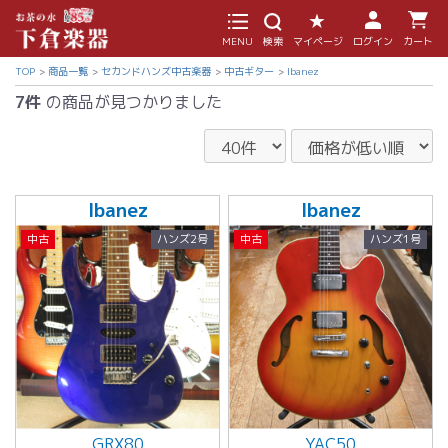
MENU
検索
マイページ
ログイン
カート
TOP
商品一覧
セカンドハンズ中古楽器
中古ギター
Ibanez
7件
の商品が見つかりました
Ibanez
Ibanez
中古
ハンズ2号
中古
ハンズ1号
GRX80
YAC50