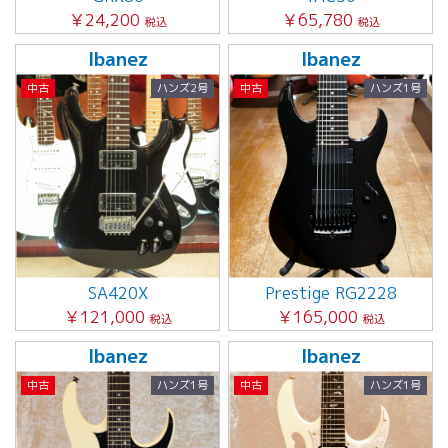
￥24,200
￥65,780
税込
税込
Ibanez
Ibanez
中古
ハンズ2号
中古
ハンズ1号
SA420X
Prestige RG2228
￥121,000
￥165,000
税込
税込
Ibanez
Ibanez
中古
ハンズ1号
中古
ハンズ1号