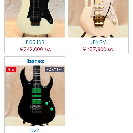
RG540R
JEM7V
￥242,000
￥437,800
税込
税込
Ibanez
中古
ハンズ1号
UV7