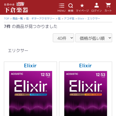
MENU
検索
マイページ
ログイン
カート
TOP
商品一覧
弦・ギターアクセサリー
弦
アコギ弦
Elixir - エリクサー
7件
の商品が見つかりました
エリクサー
Elixir
Elixir