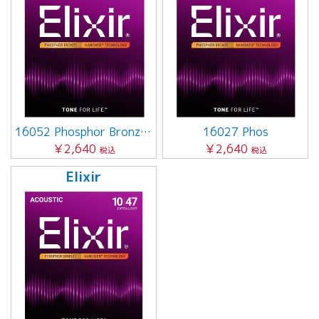
16052 Phosphor Bronze / Light
16027 Phos
￥2,640
￥2,640
税込
税込
Elixir