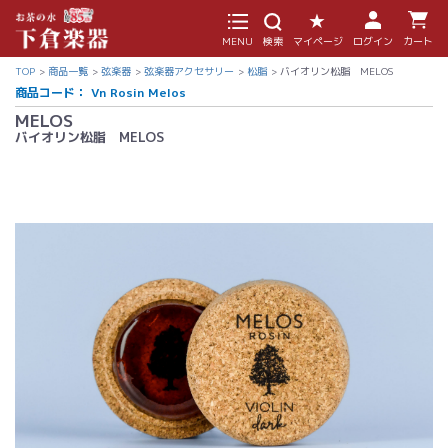
MENU
検索
マイページ
ログイン
カート
TOP
商品一覧
弦楽器
弦楽器アクセサリー
松脂
バイオリン松脂 MELOS
商品コード：
Vn Rosin Melos
MELOS
バイオリン松脂 MELOS