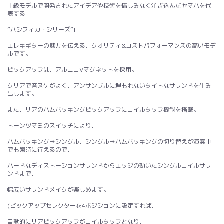
上級モデルで開発されたアイデアや技術を惜しみなく注ぎ込んだヤマハを代
表する
”パシフィカ・シリーズ”!
エレキギターの魅力を伝える、クオリティ&コストパフォーマンスの高いモデ
ルです。
ピックアップは、アルニコVマグネットを採用。
クリアで音ヌケがよく、アンサンブルに埋もれないタイトなサウンドを生み
出します。
また、リアのハムバッキングピックアップにコイルタップ機能を搭載。
トーンツマミのスイッチにより、
ハムバッキング→シングル、シングル→ハムバッキングの切り替えが演奏中
でも瞬時に行えるので、
ハードなディストーションサウンドからエッジの効いたシングルコイルサウ
ンドまで、
幅広いサウンドメイクが楽しめます。
(ピックアップセレクターを4ポジションに設定すれば、
自動的にリアピックアップがコイルタップとなり、