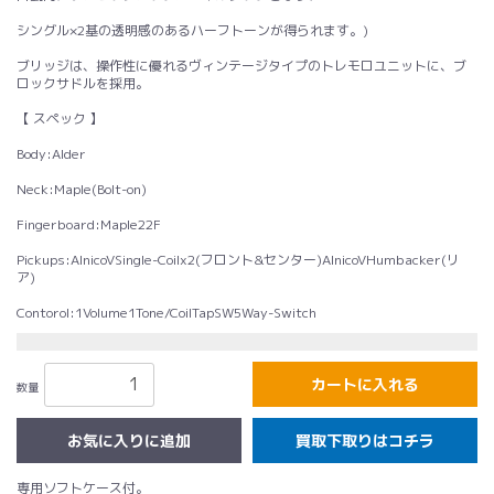
シングル×2基の透明感のあるハーフトーンが得られます。)
ブリッジは、操作性に優れるヴィンテージタイプのトレモロユニットに、ブ
ロックサドルを採用。
【 スペック 】
Body:Alder
Neck:Maple(Bolt-on)
Fingerboard:Maple22F
Pickups:AlnicoVSingle-Coilx2(フロント&センター)AlnicoVHumbacker(リ
ア)
Contorol:1Volume1Tone/CoilTapSW5Way-Switch
カートに入れる
数量
買取下取りはコチラ
専用ソフトケース付。