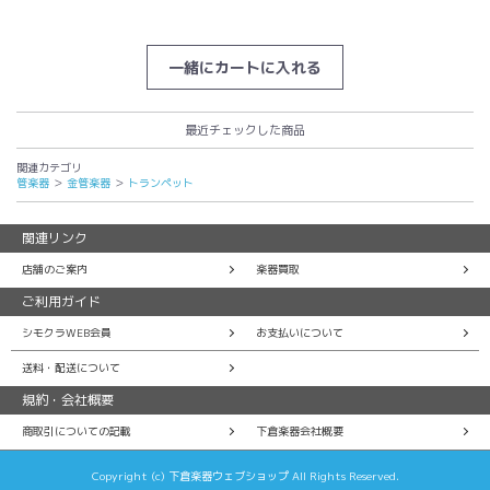
一緒にカートに入れる
最近チェックした商品
関連カテゴリ
管楽器
＞
金管楽器
＞
トランペット
関連リンク
店舗のご案内
楽器買取
ご利用ガイド
シモクラWEB会員
お支払いについて
送料・配送について
規約・会社概要
商取引についての記載
下倉楽器会社概要
Copyright (c) 下倉楽器ウェブショップ All Rights Reserved.