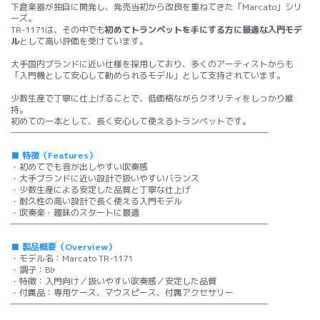
下倉楽器が独自に開発し、発売当初から改良を重ねてきた「Marcato」シリ
ーズ。
TR-1171は、その中でも
初めてトランペットを手にする方に最適な入門モデ
ル
として高い評価を受けています。
大手国内ブランドに近い仕様を採用しており、多くのアーティストからも
「入門機として安心して勧められるモデル」として支持されています。
少数生産で丁寧に仕上げることで、低価格ながらクオリティをしっかり維
持。
初めての一本として、長く安心して使えるトランペットです。
――――――――――――――――――――――――――――――
■ 特徴（Features）
・初めてでも音が出しやすい吹奏感
・大手ブランドに近い設計で扱いやすいバランス
・少数生産による安定した品質と丁寧な仕上げ
・耐久性の高い設計で長く使える入門モデル
・吹奏楽・趣味のスタートに最適
――――――――――――――――――――――――――――――
■ 製品概要（Overview）
・モデル名：Marcato TR-1171
・調子：B♭
・特徴：入門向け／扱いやすい吹奏感／安定した品質
・付属品：専用ケース、マウスピース、付属アクセサリー
――――――――――――――――――――――――――――――