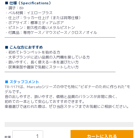
■ 仕様（Specifications）
・調子：B♭
・ベル材質：イエローブラス
・仕上げ：ラッカー仕上げ（または同等仕様）
・ボアサイズ：標準ミディアムボア
・ピストン：耐久性の高いメタルピストン
・付属品：専用ケース／マウスピース／クロス／オイル
――――――――――――――――――――――――――――――
■ こんな方におすすめ
・初めてトランペットを始める方
・大手ブランドに近い品質の入門機を探している方
・扱いやすく、長く使える一本を選びたい方
・吹奏楽部や趣味で気軽にスタートしたい方
――――――――――――――――――――――――――――――
■ スタッフコメント
TR-1171は、Marcatoシリーズの中でも特に“ビギナーのために作られた”モ
デルです。
音の出しやすさ、扱いやすさ、価格と品質のバランスが非常に良く、
初めての一本として安心しておすすめできます。
楽器選びで迷われた際は、ぜひ当店スタッフまでお気軽にご相談ください。
カートに入れる
数量