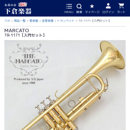
MENU
検索
マイページ
ログイン
カート
TOP
商品一覧
管楽器
金管楽器
トランペット
TR-1171【入門セット】
MARCATO
TR-1171【入門セット】