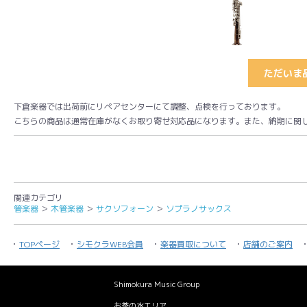
ただいま
下倉楽器では出荷前にリペアセンターにて調整、点検を行っております。
こちらの商品は通常在庫がなくお取り寄せ対応品になります。また、納期に関
関連カテゴリ
管楽器
＞
木管楽器
＞
サクソフォーン
＞
ソプラノサックス
TOPページ
シモクラWEB会員
楽器買取について
店舗のご案内
Shimokura Music Group
お茶の水エリア