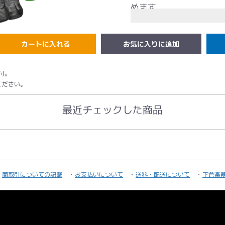
めます。
これからベースをはじめ
カートに入れる
です!!
付。
ください。
スペック
最近チェックした商品
ボディ:バスウッド
ネック:メイプル(ボルト
フィンガーボード:ロー
商取引についての記載
お支払いについて
送料・配送について
下倉楽
ピックアップ:オリジナ
コントロール:2ボリュー