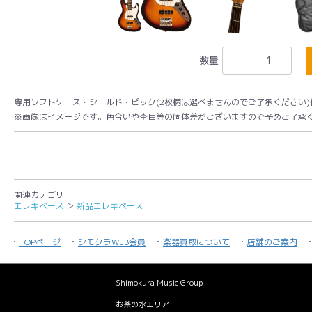
数量
専用ソフトケース・シールド・ピック(2枚柄は選べませんのでご了承ください)
※画像はイメージです。色合いや杢目等の個体差がございますので予めご了承
関連カテゴリ
エレキベース
＞
新品エレキベース
TOPページ
シモクラWEB会員
楽器買取について
店舗のご案内
Shimokura Music Group
お茶の水エリア