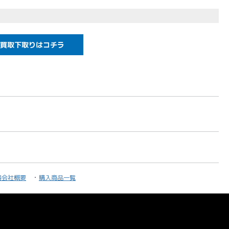
られる方に是非オススメしたい 一押しのエレキギター
買取下取りはコチラ
オン)
ズウッド21フレット
器会社概要
購入商品一覧
ル・ピックアップx2
ム1トーン