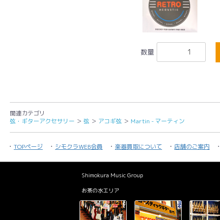
数量
関連カテゴリ
弦・ギターアクセサリー
＞
弦
＞
アコギ弦
＞
Martin - マーティン
TOPページ
シモクラWEB会員
楽器買取について
店舗のご案内
Shimokura Music Group
お茶の水エリア