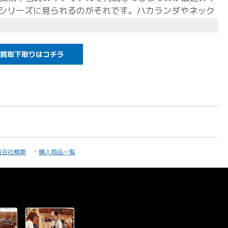
ticシリーズに見られるのがそれです。ハカランダやネック
好や接着剤に至るまで、楽器そのものは再現をする技術
き楽器を愛するギタープレイヤーたちを満足させてきま
かにしてお気に入りのクラシックアルバムから奏でられ
買取下取りはコチラ
というのが課題であり、そこで出たのが古き良き弦のリ
。。マーチンとトニー・ライスによるディスカッション
ル弦です。発売当初はトニーのお気に入りのゲージ013
ジのみでの発売でしたが、その反響の良さから012～054
りました。ヴィンテージギターの木材の良さを最大限に
ド、トニー・ライスに「Welcome back, old
ssed you」とまで言わせた弦,まさにマーチンとしても唯一求めて
。そんなモネル弦、一度試してみてはいかがでしょう
器会社概要
購入商品一覧
nal of acoutic guitars Vol,1 2014 E-1 ：.012 B-2
：.031 A-5：.041 E-6：.054