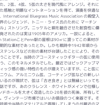
た、2弦、4弦、5弦の太さを現代風にアレンジ。それに
た感触と明瞭なイントネーションを得て、演奏を快適な
rnational Bluegrass Music Association の殿堂入
界のレジェンド、トニー・ライス氏のために マーチン
ル」ストリング。ニッケルと銅を融合させた耐食性に優
発されたのは実は1905年のアメリカ。一説によると、
 StationことPenn駅の屋根は90㎡に渡ってこの素材が
期的な素材であったとか。しかも戦時中1942年頃から
ステンレスなどの別の素材が台頭したことにより、その
うことです。当時のアコースティックギターの弦に使用
う、このモネルメタルでした。最近ではピックアップマ
ィック感の強い特性のものが増えていますが、こと弦に
ニウム、アルミニウム弦、コーティング弦などの新しい
いるのが現状で、弦は「古き良き」とは無縁といっても
話ですが、あのクラレンス・ホワイトがメインで仕様し
ウンドホールを大きく改造したD-28を彼の死後、所有して
。ヴィンテージ市場ではいいお値段のつく楽器です。そ
技術や当時のマテリアルで再現してしまうのが最近のマ