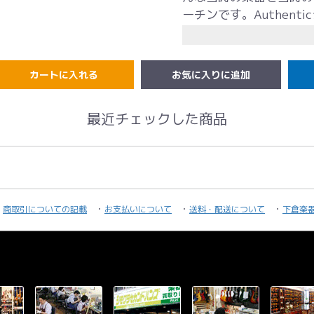
ーチンです。Authen
内部の構造、補強材の格
を存分に生かし、古き良
した。が弦だけは別。い
カートに入れる
るサウンドに近づけるか
メイクだということです
最近チェックした商品
の結果誕生したのがモネ
～056 ミディアムゲー
ライトゲージの発売に至
引き出す、深みのあるサウン
friend. I've mi
いた反応だったそうです
商取引についての記載
お支払いについて
送料・配送について
下倉楽
か。参照: Martin the jour
：.015 G-3：.025 D-4