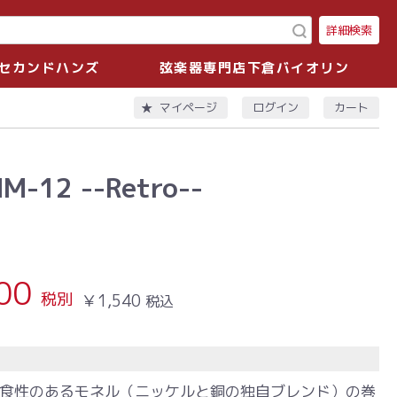
詳細検索
セカンドハンズ
弦楽器専門店下倉バイオリン
ログイン
カート
マイページ
M-12 --Retro--
00
税別
￥1,540
税込
食性のあるモネル（ニッケルと銅の独自ブレンド）の巻