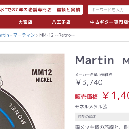
水”で87年の老舗専門店 信頼と実績
大宮店
八王子店
中古ギター専門店
artin - マーティン
MM-12 --Retro--
Martin
M
メーカー希望小売価格
￥3,740
￥1,4
販売価格
モネルメタル弦
商品の説明
錫メッキ鋼の芯線と、耐