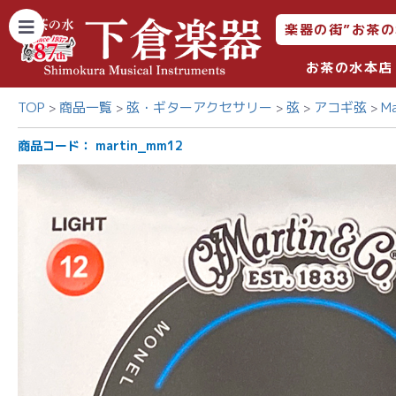
楽器の街”お茶の
お茶の水本店
TOP
商品一覧
弦・ギターアクセサリー
弦
アコギ弦
M
商品コード：
martin_mm12