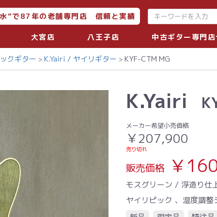
水”で87年の老舗専門店 信頼と実績
大宮店
八王子店
中古ギター専門店
ィックギター
K.Yairi / ヤイリギター
KYF-CTM MG
K.Yairi
K
メーカー希望小売価格
￥207,900
売り切れ
￥160
販売価格
モスグリーン / 浮造り仕
ヤイリピック 、湿度調整