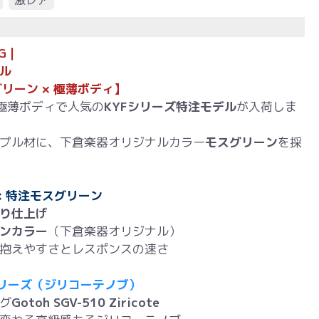
激レア
MG｜
ル
グリーン × 極薄ボディ】
極薄ボディで人気の
KYFシリーズ特注モデル
が入荷しま
プル材に、下倉楽器オリジナルカラー
モスグリーン
を採
× 特注モスグリーン
り仕上げ
ンカラー
（下倉楽器オリジナル）
抱えやすさとレスポンスの速さ
0シリーズ（ジリコーテノブ）
グ
Gotoh SGV-510 Ziricote