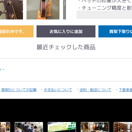
・ヘッドの印象が大きく
・チューニング精度と耐
■ フィッシュマン搭載
・フィッシュマン製プリ
品切れ中です。
買取下取り
・ライブ・録音・弾き語
・極薄ボディでもしっか
最近チェックした商品
■ 国産ハンドメイド ×
ヤイリギターは職人が1
ギター
新品のヤイリギターには
す。
商取引についての記載
お支払いについて
送料・配送について
下倉楽
■ 仕様｜Specification
・表板：スプルース
・側板：プライウッド
・裏板：プライウッド
・ネック：マホガニー