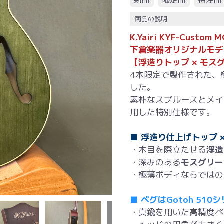
新品
限定品
特注品
商品の説明
K.Yairi KYF-Custom 
下倉楽器オリジナルモデ
【浮造りトップ × モス
4本限定で製作された、
した。
素朴なスプルースとメイ
用した特別仕様です。
■ 浮造り仕上げトップ 
・木目を際立たせる
浮造
・深みのある
モスグリー
・極薄ボディならではの
■ ペグはGotoh 51
・真鍮を用いた高精度ペ