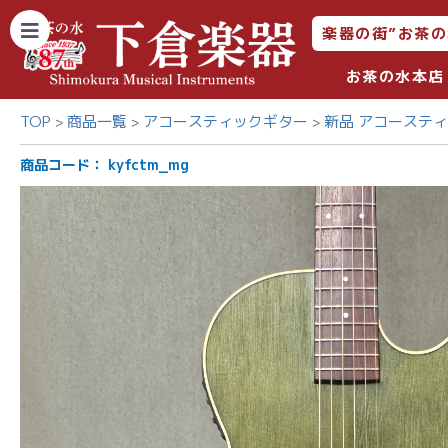
楽器の街”お茶の
お茶の水本店
TOP
商品一覧
アコースティックギター
新品 アコーステ
商品コード：
kyfctm_mg