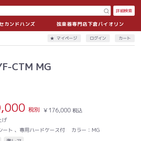
詳細検索
セカンドハンズ
弦楽器専門店下倉バイオリン
ログイン
カート
マイページ
YF-CTM MG
,000
税別
￥176,000
税込
上げ
シート 、専用ハードケース付
カラー：MG