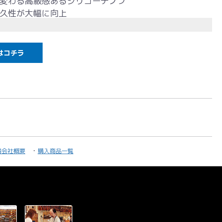
変わる高級感あるジリコーテノブ
久性が大幅に向上
のエレアコ仕様
アンプシステム搭載
はコチラ
りに最適
りとしたラインサウンド
 永久保証
本1本丁寧に製作する純国産ブランド。
全品
永久保証
が付属し、長く安心してご使用いただけま
器会社概要
購入商品一覧