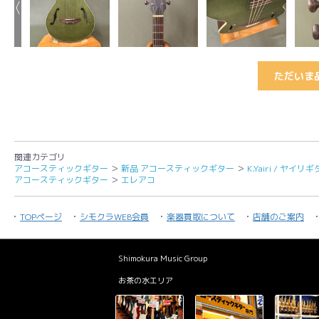
ただいま
関連カテゴリ
アコースティックギター
＞
新品 アコースティックギター
＞
K.Yairi / ヤイリ
アコースティックギター
＞
エレアコ
TOPページ
シモクラWEB会員
楽器買取について
店舗のご案内
Shimokura Music Group
お茶の水エリア