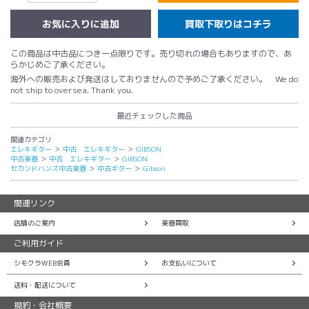
買取下取りはコチラ
この商品は中古品につき一点限りです。売り切れの場合もありますので、あ
らかじめご了承ください。
海外への販売および発送はしておりませんので予めご了承ください。 We do
not ship to oversea. Thank you.
最近チェックした商品
関連カテゴリ
エレキギター
＞
中古 エレキギター
＞
GIBSON
中古楽器
＞
中古 エレキギター
＞
GIBSON
セカンドハンズ中古楽器
＞
中古ギター
＞
Gibson
関連リンク
店舗のご案内
楽器買取
ご利用ガイド
シモクラWEB会員
お支払いについて
送料・配送について
規約・会社概要