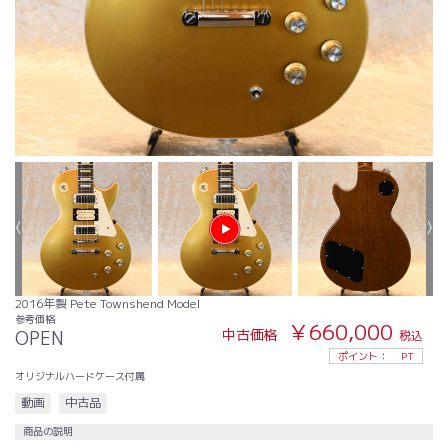
2016年製 Pete Townshend Model
参考価格
￥660,000
中古価格
OPEN
税込
ポイント：
PT
オリジナルハードケース付属
動画
中古品
商品の説明