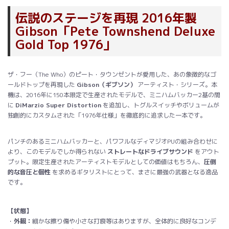
伝説のステージを再現 2016年製
Gibson「Pete Townshend Deluxe
Gold Top 1976」
ザ・フー（The Who）のピート・タウンゼントが愛用した、あの象徴的なゴ
ールドトップを再現した
Gibson（ギブソン）
アーティスト・シリーズ。本
機は、2016年に150本限定で生産されたモデルで、ミニハムバッカー2基の間
に
DiMarzio Super Distortion
を追加し、トグルスイッチやボリュームが
独創的にカスタムされた「1976年仕様」を徹底的に追求した一本です。
パンチのあるミニハムバッカーと、パワフルなディマジオPUの組み合わせに
より、このモデルでしか得られない
ストレートなドライブサウンド
をアウト
プット。限定生産されたアーティストモデルとしての価値はもちろん、
圧倒
的な音圧と個性
を求めるギタリストにとって、まさに最強の武器となる逸品
です。
【状態】
・
外観：
細かな擦り傷や小さな打痕等はありますが、全体的に良好なコンデ