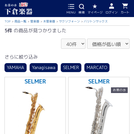
MENU
検索
マイページ
ログイン
カート
TOP
商品一覧
管楽器
木管楽器
サクソフォーン
バリトンサックス
5件
の商品が見つかりました
さらに絞り込み
YAMAHA
Yanagisawa
SELMER
MARCATO
SELMER
SELMER
お茶の水