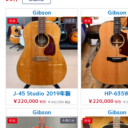
Gibson
Gibson
中古
八王子
中古
ピックギター
１２弦ギター
J-45 Studio 2019年製
HP-635
￥220,000
￥220,000
税別
￥242,000
税別
￥2
税込
Gibson
Gibson
中古
お茶の水
中古