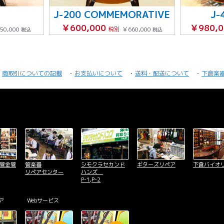
J-200 COMMEMORATIVE
J-
￥600,000
￥980,
50,000
税別
￥660,000
税込
税込
商取引についての記載
お支払いについて
送料・配送について
下倉楽
木管金管
管楽器
シモクラセカンド
ギターズリペア
下倉バイオ
リペアセンター
ハンズ
P-1,P-2
ア
Webサービス