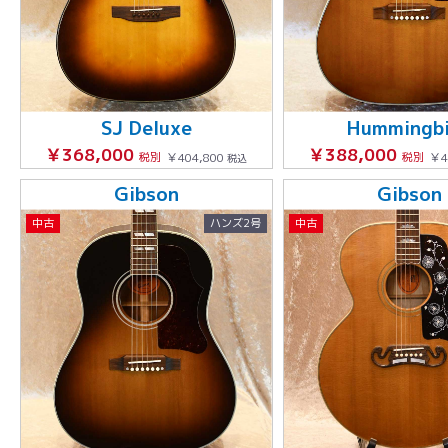
SJ Deluxe
Hummingb
￥368,000
￥388,000
税別
￥404,800
税別
￥4
税込
Gibson
Gibson
中古
ハンズ2号
中古