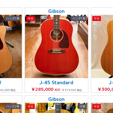
Gibson
ハンズ1号
中古
ハンズ1号
中古
W
J-45 Standard
J
￥285,000
￥300,
42,000
税別
￥313,500
税込
税込
Gibson
ハンズ2号
中古
大宮
中古