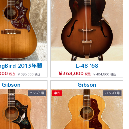
ngBird 2013年製
L-48 ’68
000
￥368,000
税別
￥396,000
税別
￥404,800
税込
税込
Gibson
Gibson
ハンズ1号
中古
ハンズ1号