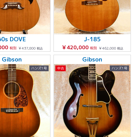
60s DOVE
J-185
000
￥420,000
税別
￥437,800
税別
￥462,000
税込
税込
Gibson
Gibson
ハンズ1号
中古
ハンズ1号