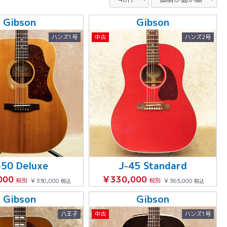
Gibson
Gibson
ハンズ1号
中古
ハンズ2号
-50 Deluxe
J-45 Standard
000
￥330,000
税別
￥330,000
税別
￥363,000
税込
税込
Gibson
Gibson
八王子
中古
ハンズ1号