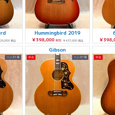
ird
Hummingbird 2019
￥398,000
￥398,
26,800
税別
￥437,800
税込
税込
Gibson
ハンズ1号
中古
ハンズ1号
中古