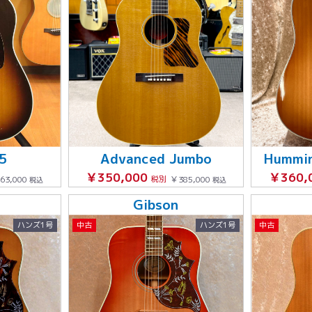
5
Advanced Jumbo
Hummi
￥350,000
￥360,
63,000
税別
￥385,000
税込
税込
Gibson
ハンズ1号
中古
ハンズ1号
中古