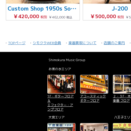
Custom Shop 1950s Southern Jumbo
J-200
￥420,000
￥500,000
税別
￥462,000
税別
￥5
税込
TOPページ
シモクラWEB会員
楽器買取について
店舗のご案内
Shimokura Music Group
お茶の水エリア
1F・ギターフロア
アコースティック
２・３F・
＆
ギターフロア
楽器 フロア
エフェクター・ア
ンプフロア
大宮エリア
八王子エリ