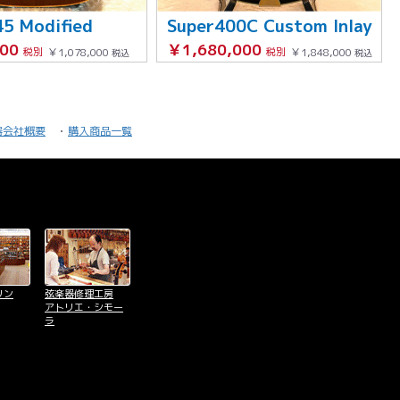
45 Modified
Super400C Custom Inlay
000
￥1,680,000
税別
￥1,078,000
税別
￥1,848,000
税込
税込
器会社概要
購入商品一覧
リン
弦楽器修理工房
アトリエ・シモー
ラ