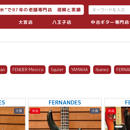
水”で87年の老舗専門店 信頼と実績
大宮店
八王子店
中古ギター専門店
pan
FENDER Mexico
Squier
YAMAHA
Ibanez
FERNA
ES
FERNANDES
F
大宮
中古
大宮
中古