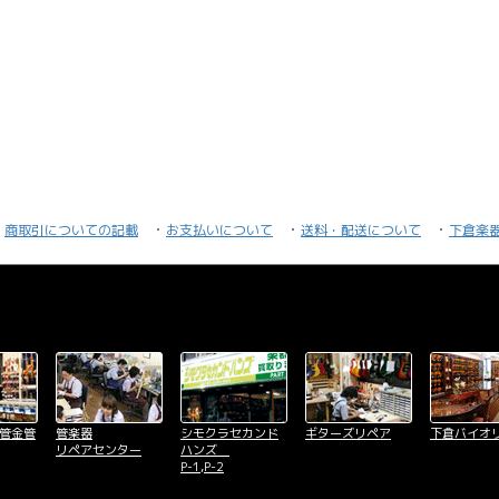
商取引についての記載
お支払いについて
送料・配送について
下倉楽
木管金管
管楽器
シモクラセカンド
ギターズリペア
下倉バイオ
リペアセンター
ハンズ
P-1,P-2