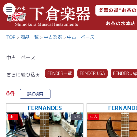
楽器の街”お茶の
お茶の水本店
TOP
商品一覧
中古楽器
中古 ベース
中古 ベース
FENDER一覧
FENDER USA
FENDER Ja
さらに絞り込み
6件
詳細検索
FERNANDES
FERNAND
中古
大宮
中古