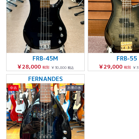
FRB-45M
FRB-55
￥28,000
￥29,000
税別
￥30,800
税別
￥3
税込
FERNANDES
中古
お茶の水