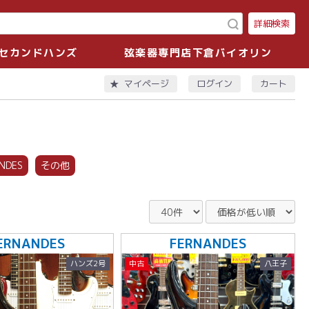
詳細検索
セカンドハンズ
弦楽器専門店下倉バイオリン
ログイン
カート
マイページ
NDES
その他
ERNANDES
FERNANDES
ハンズ2号
中古
八王子