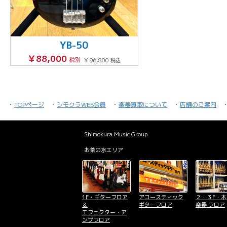
YB-50
￥88,000
税別
￥96,800
税込
TOPページ
シモクラWEB会員
楽器買取について
店舗のご案内
Shimokura Music Group
お茶の水エリア
1F・ギターフロア
アコースティック
２・３F・
＆
ギターフロア
楽器 フロア
エフェクター・ア
ンプフロア