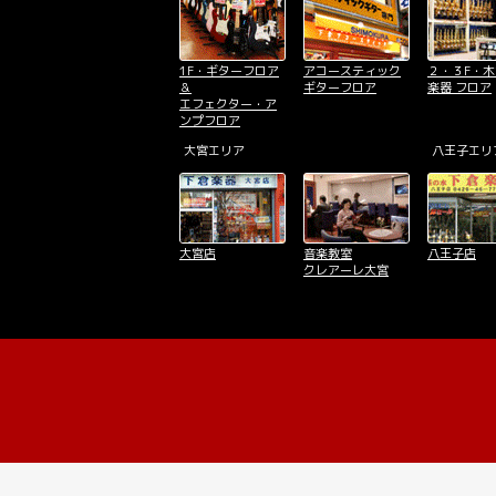
1F・ギターフロア
アコースティック
２・３F・
＆
ギターフロア
楽器 フロア
エフェクター・ア
ンプフロア
大宮エリア
八王子エリ
大宮店
音楽教室
八王子店
クレアーレ大宮