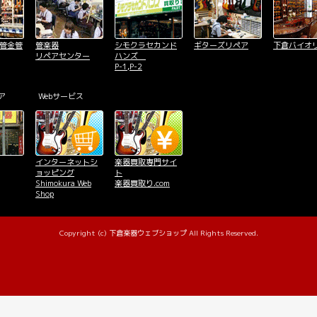
木管金管
管楽器
シモクラセカンド
ギターズリペア
下倉バイオ
リペアセンター
ハンズ
P-1,P-2
ア
Webサービス
インターネットシ
楽器買取専門サイ
ョッピング
ト
Shimokura Web
楽器買取り.com
Shop
Copyright (c) 下倉楽器ウェブショップ All Rights Reserved.