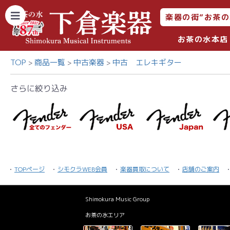
楽器の街”お茶の
お茶の水本店
TOP
商品一覧
中古楽器
中古 エレキギター
さらに絞り込み
TOPページ
シモクラWEB会員
楽器買取について
店舗のご案内
Shimokura Music Group
お茶の水エリア