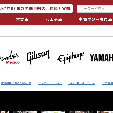
水”で87年の老舗専門店 信頼と実績
大宮店
八王子店
中古ギター専門店
商取引についての記載
お支払いについて
送料・配送について
下倉楽