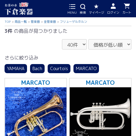
MENU
検索
マイページ
ログイン
カート
TOP
商品一覧
管楽器
金管楽器
フリューゲルホルン
3件
の商品が見つかりました
さらに絞り込み
YAMAHA
Bach
Courtois
MARCATO
MARCATO
MARCATO