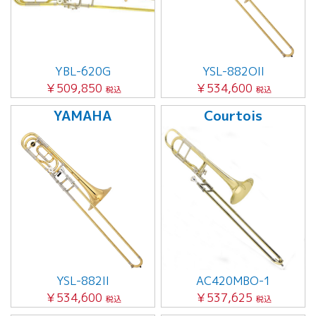
YBL-620G
YSL-882OII
￥509,850
￥534,600
税込
税込
YAMAHA
Courtois
YSL-882II
AC420MBO-1
￥534,600
￥537,625
税込
税込