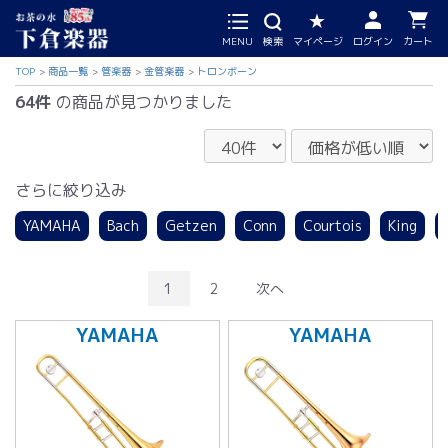
MENU
検索
マイページ
ログイン
カート
TOP
商品一覧
管楽器
金管楽器
トロンボーン
64件
の商品が見つかりました
さらに絞り込み
YAMAHA
Bach
Getzen
Conn
Courtois
King
1
2
次へ
YAMAHA
YAMAHA