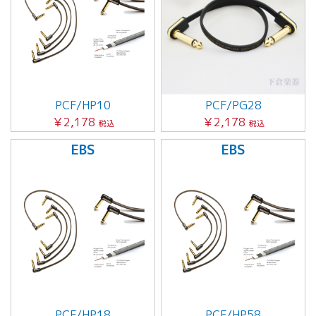
PCF/HP10
PCF/PG28
￥2,178
￥2,178
税込
税込
EBS
EBS
PCF/HP18
PCF/HP58