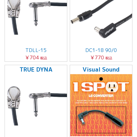
TDLL-15
DC1-18 90/0
￥704
￥770
税込
税込
TRUE DYNA
Visual Sound