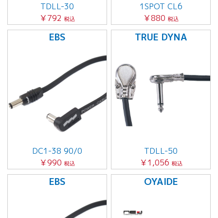
TDLL-30
1SPOT CL6
￥792
￥880
税込
税込
EBS
TRUE DYNA
DC1-38 90/0
TDLL-50
￥990
￥1,056
税込
税込
EBS
OYAIDE