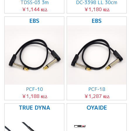
TDSS-03 3m
DC-3398 LL 30cm
￥1,144
￥1,180
税込
税込
EBS
EBS
PCF-10
PCF-18
￥1,188
￥1,287
税込
税込
TRUE DYNA
OYAIDE