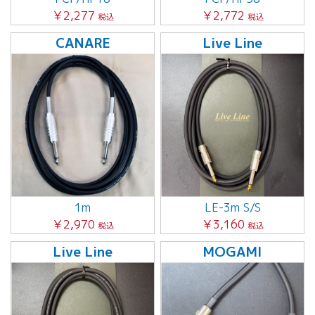
￥2,277
￥2,772
税込
税込
CANARE
Live Line
1m
LE-3m S/S
￥2,970
￥3,160
税込
税込
Live Line
MOGAMI