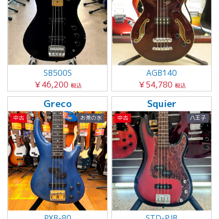
SB500S
AGB140
￥46,200
￥54,780
税込
税込
Greco
Squier
中古
お茶の水
中古
八王子
PXB-80
STD-PJB