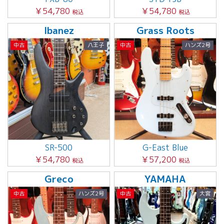
￥54,780
￥54,780
税込
税込
Ibanez
Grass Roots
中古
八王子
中古
ハンズ2号
SR-500
G-East Blue
￥54,780
￥57,200
税込
税込
Greco
YAMAHA
中古
ハンズ2号
中古
大宮