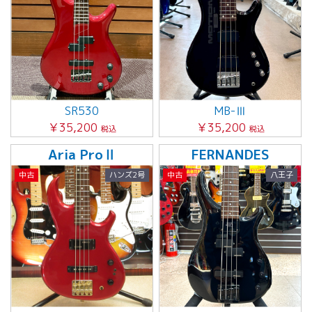
SR530
MB-Ⅲ
￥35,200
￥35,200
税込
税込
Aria ProⅡ
FERNANDES
中古
ハンズ2号
中古
八王子