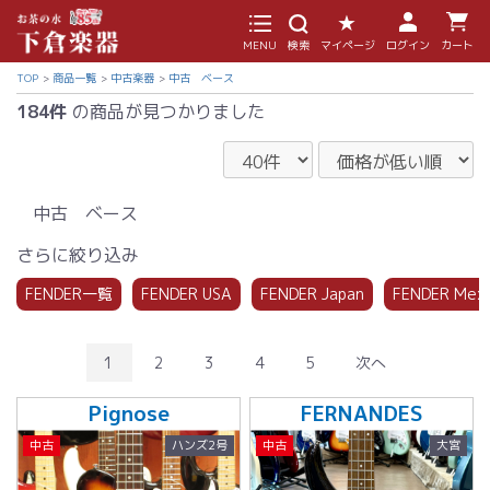
MENU
検索
マイページ
ログイン
カート
TOP
商品一覧
中古楽器
中古 ベース
184件
の商品が見つかりました
中古 ベース
さらに絞り込み
FENDER一覧
FENDER USA
FENDER Japan
FENDER Mex
1
2
3
4
5
次へ
Pignose
FERNANDES
中古
ハンズ2号
中古
大宮