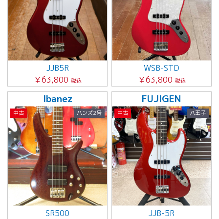
JJB5R
WSB-STD
￥63,800
￥63,800
税込
税込
Ibanez
FUJIGEN
中古
ハンズ2号
中古
八王子
SR500
JJB-5R