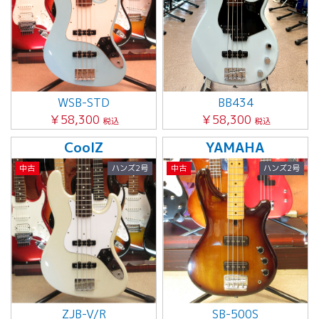
WSB-STD
BB434
￥58,300
￥58,300
税込
税込
CoolZ
YAMAHA
中古
ハンズ2号
中古
ハンズ2号
ZJB-V/R
SB-500S