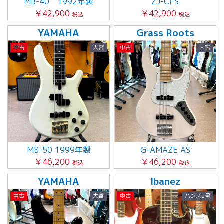
MB-40 1992年製
ZJ-CFS
￥42,900
￥42,900
税込
税込
YAMAHA
Grass Roots
中古
大宮
中古
大宮
MB-50 1999年製
G-AMAZE AS
￥46,200
￥46,200
税込
税込
YAMAHA
Ibanez
中古
大宮
中古
ハンズ2号