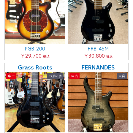
PGB-200
FRB-45M
￥29,700
￥30,800
税込
税込
Grass Roots
FERNANDES
中古
お茶の水
中古
大宮