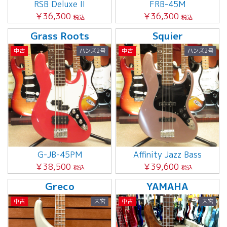
RSB Deluxe II
FRB-45M
￥36,300
￥36,300
税込
税込
Grass Roots
Squier
中古
ハンズ2号
中古
ハンズ2号
G-JB-45PM
Affinity Jazz Bass
￥38,500
￥39,600
税込
税込
Greco
YAMAHA
中古
大宮
中古
大宮