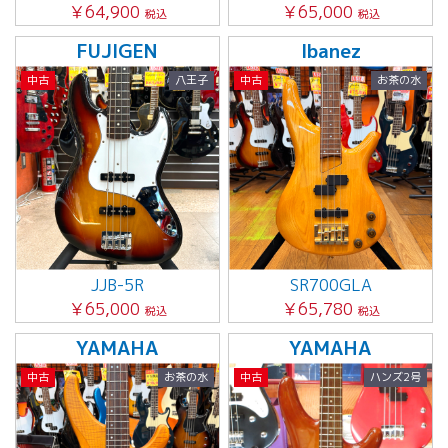
￥64,900
￥65,000
税込
税込
FUJIGEN
Ibanez
中古
八王子
中古
お茶の水
JJB-5R
SR700GLA
￥65,000
￥65,780
税込
税込
YAMAHA
YAMAHA
中古
お茶の水
中古
ハンズ2号