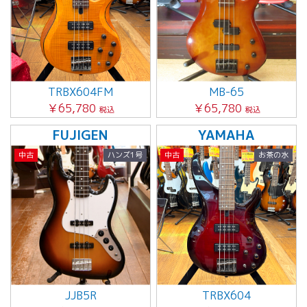
TRBX604FM
MB-65
￥65,780
￥65,780
税込
税込
FUJIGEN
YAMAHA
中古
ハンズ1号
中古
お茶の水
JJB5R
TRBX604