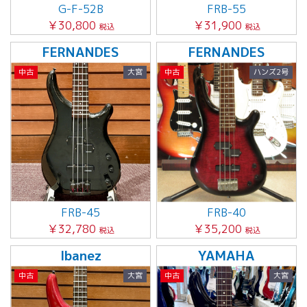
G-F-52B
FRB-55
￥30,800
￥31,900
税込
税込
FERNANDES
FERNANDES
中古
大宮
中古
ハンズ2号
FRB-45
FRB-40
￥32,780
￥35,200
税込
税込
Ibanez
YAMAHA
中古
大宮
中古
大宮