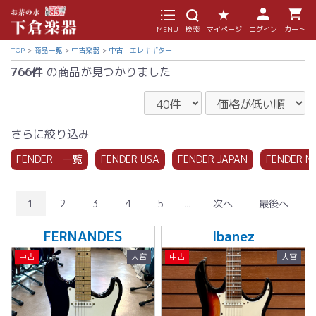
MENU
検索
マイページ
ログイン
カート
TOP
商品一覧
中古楽器
中古 エレキギター
766件
の商品が見つかりました
さらに絞り込み
FENDER 一覧
FENDER USA
FENDER JAPAN
FENDER M
1
2
3
4
5
...
次へ
最後へ
FERNANDES
Ibanez
中古
大宮
中古
大宮