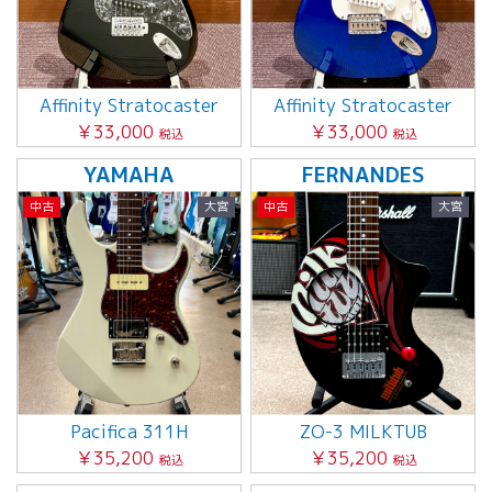
Affinity Stratocaster
Affinity Stratocaster
￥33,000
￥33,000
税込
税込
YAMAHA
FERNANDES
中古
大宮
中古
大宮
Pacifica 311H
ZO-3 MILKTUB
￥35,200
￥35,200
税込
税込