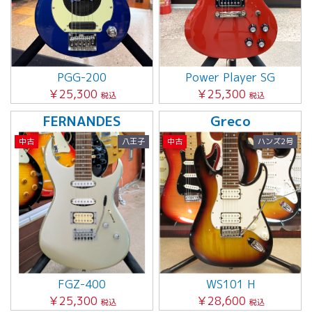
PGG-200
Power Player SG
￥25,300
￥25,300
税込
税込
FERNANDES
Greco
中古
八王子
中古
ハンズ2号
FGZ-400
WS101 H
￥25,300
￥28,600
税込
税込