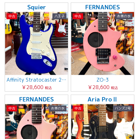
Squier
FERNANDES
中古
八王子
中古
お茶の水
Affinity Stratocaster 2009年製
ZO-3
￥28,600
￥28,600
税込
税込
FERNANDES
Aria ProⅡ
中古
お茶の水
中古
ハンズ2号