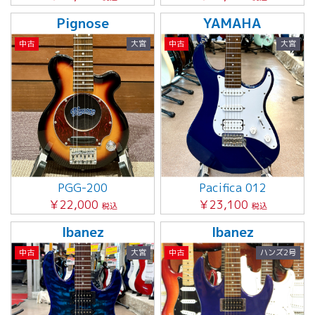
Pignose
YAMAHA
中古
大宮
中古
大宮
PGG-200
Pacifica 012
￥22,000
￥23,100
税込
税込
Ibanez
Ibanez
中古
大宮
中古
ハンズ2号