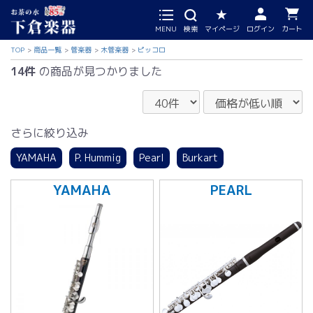
MENU
検索
マイページ
ログイン
カート
TOP
商品一覧
管楽器
木管楽器
ピッコロ
14件
の商品が見つかりました
さらに絞り込み
YAMAHA
P. Hummig
Pearl
Burkart
YAMAHA
PEARL