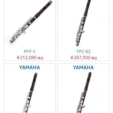
PFP-1
YPC-62
￥212,080
￥267,300
税込
税込
YAMAHA
YAMAHA