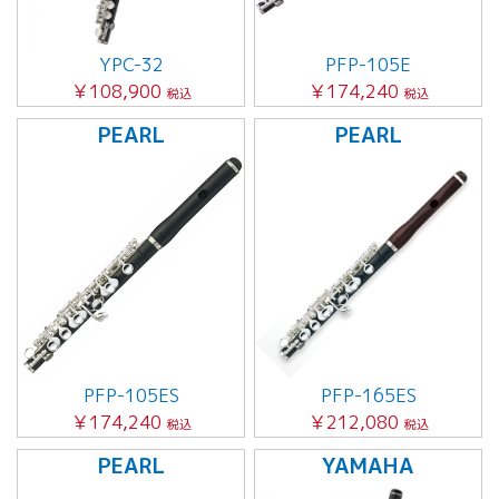
YPC-32
PFP-105E
￥108,900
￥174,240
税込
税込
PEARL
PEARL
PFP-105ES
PFP-165ES
￥174,240
￥212,080
税込
税込
PEARL
YAMAHA