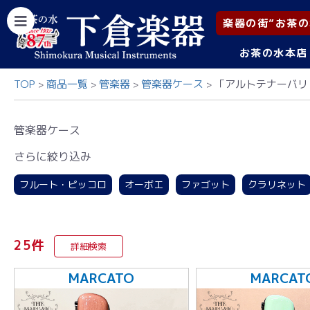
楽器の街”お茶の
お茶の水本店
TOP
商品一覧
管楽器
管楽器ケース
「アルトテナーバリ
管楽器ケース
さらに絞り込み
フルート・ピッコロ
オーボエ
ファゴット
クラリネット
トランペット・シングル
トランペット・ダブル
トランペッ
テナー・テナーバストロンボーン
バストロンボーン
ユーフ
25件
詳細検索
MARCATO
MARCAT