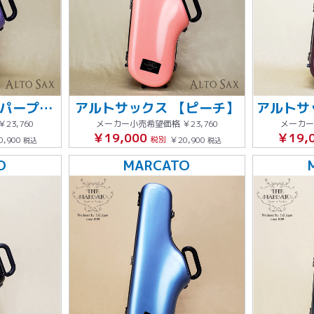
アルトサックス 【パープル】グレーステッチ
アルトサックス 【ピーチ】
￥23,760
メーカー小売希望価格
￥23,760
メーカー
￥19,000
￥19,
0,900
税別
￥20,900
税込
税込
O
MARCATO