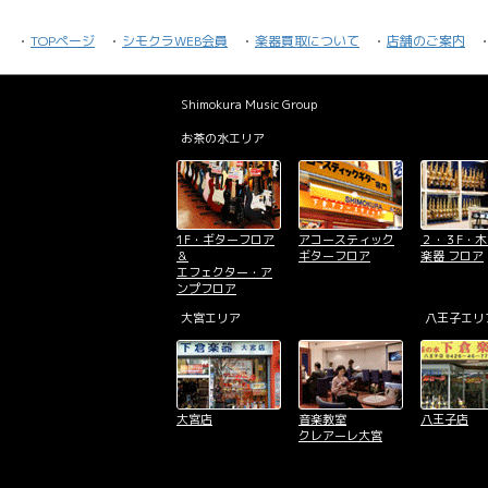
TOPページ
シモクラWEB会員
楽器買取について
店舗のご案内
Shimokura Music Group
お茶の水エリア
1F・ギターフロア
アコースティック
２・３F・
＆
ギターフロア
楽器 フロア
エフェクター・ア
ンプフロア
大宮エリア
八王子エリ
大宮店
音楽教室
八王子店
クレアーレ大宮