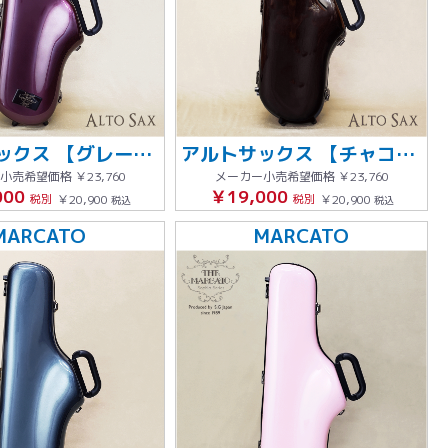
アルトサックス 【グレープ】
アルトサックス 【チャコールグレー】
小売希望価格
￥23,760
メーカー小売希望価格
￥23,760
000
￥19,000
税別
￥20,900
税別
￥20,900
税込
税込
MARCATO
MARCATO