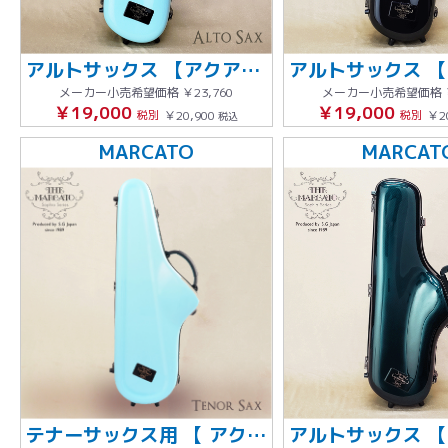
アルトサックス 【アクアブルー】
メーカー小売希望価格
￥23,760
メーカー小売希望価格
￥19,000
￥19,000
税別
￥20,900
税別
￥2
税込
MARCATO
MARCAT
テナーサックス用 【 アクアブルー】グレーステッチ