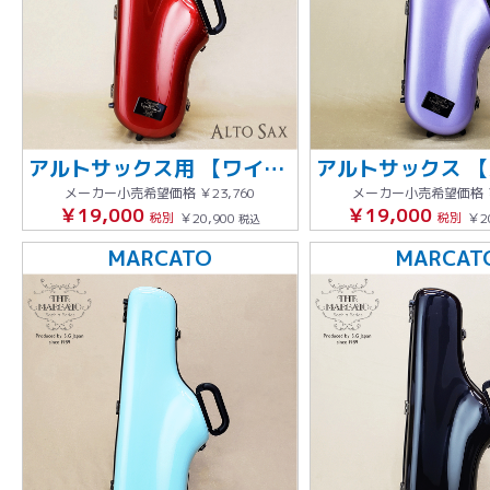
アルトサックス用 【ワインレッド】
メーカー小売希望価格
￥23,760
メーカー小売希望価格
￥19,000
￥19,000
税別
￥20,900
税別
￥2
税込
MARCATO
MARCAT