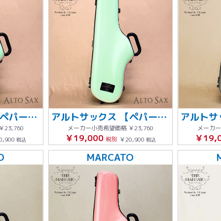
アルトサックス 【ペパーミント】 グレーステッチ
アルトサックス 【ペパーミント】 グレーステッチ
￥23,760
メーカー小売希望価格
￥23,760
メーカー
￥19,000
￥19,
0,900
税別
￥20,900
税込
税込
O
MARCATO