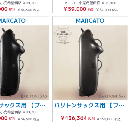
小売希望価格
￥81,180
メーカー小売希望価格
￥81,180
000
￥59,000
税別
￥64,900
税別
￥64,900
税込
税込
MARCATO
MARCATO
バリトンサックス用 【ブラック】
バリトンサックス用 【フルカーボン製】
小売希望価格
￥81,180
000
￥136,364
税別
￥64,900
税別
￥150,000
税込
税込