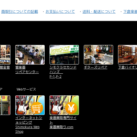
商取引についての記載
お支払いについて
送料・配送について
下倉楽
木管金管
管楽器
シモクラセカンド
ギターズリペア
下倉バイオ
リペアセンター
ハンズ
P-1,P-2
ア
Webサービス
インターネットシ
楽器買取専門サイ
ョッピング
ト
Shimokura Web
楽器買取り.com
Shop