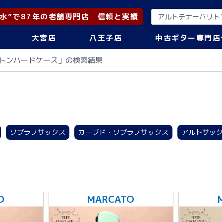
水”で87年の老舗専門店 信頼と実績
大宮店
八王子店
中古ギター専門店
トンハードケース」の検索結果
ソプラノサックス
カーブド・ソプラノサックス
アルトサッ
ト・トリプル・クワッド
コルネット
フリューゲルホルン
ホ
ォニアム
チューバ
マーチング
ケース用アクセサリー
O
MARCATO