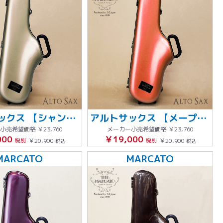
アルトサックス 【シャンパンゴールド】グレーステッチ
アルトサックス 【メープルオレンジ】
小売希望価格
￥23,760
メーカー小売希望価格
￥23,760
000
￥19,000
税別
￥20,900
税別
￥20,900
税込
税込
MARCATO
MARCATO