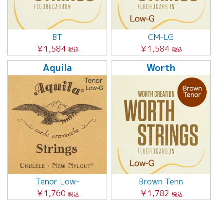
BT
CM-LG
￥1,584
￥1,584
税込
税込
Aquila
Worth
Tenor Low-
Brown Tenn
￥1,760
￥1,782
税込
税込