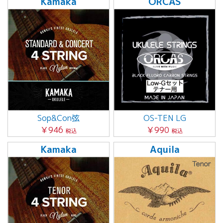
Kamaka
ORCAS
Sop&Con弦
OS-TEN LG
￥946
￥990
税込
税込
Kamaka
Aquila