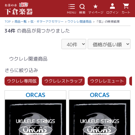
MENU
検索
マイページ
ログイン
カート
TOP
商品一覧
弦・ギターアクセサリー
ウクレレ関連商品
「弦」の検索結果
34件
の商品が見つかりました
ウクレレ関連商品
さらに絞り込み
ウクレレ専用弦
ウクレレストラップ
ウクレレミュート
ORCAS
ORCAS