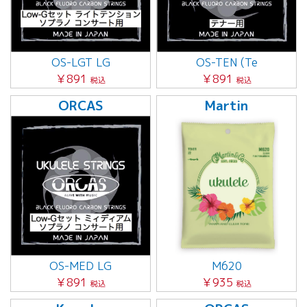
OS-LGT LG
OS-TEN (Te
￥891
￥891
税込
税込
ORCAS
Martin
OS-MED LG
M620
￥891
￥935
税込
税込