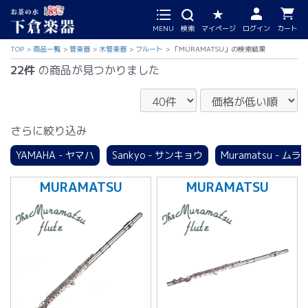
MENU
検索
マイページ
ログイン
カート
TOP
商品一覧
管楽器
木管楽器
フルート
「MURAMATSU」の検索結果
22件
の商品が見つかりました
さらに絞り込み
YAMAHA - ヤマハ
Sankyo - サンキョウ
Muramatsu - ムラ
MURAMATSU
MURAMATSU