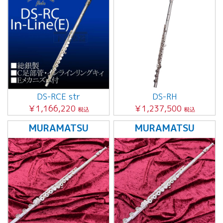
DS-RCE str
DS-RH
￥1,166,220
￥1,237,500
税込
税込
MURAMATSU
MURAMATSU