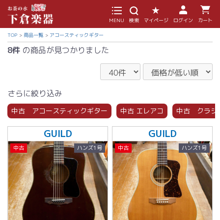
MENU
検索
マイページ
ログイン
カート
TOP
商品一覧
アコースティックギター
8件
の商品が見つかりました
さらに絞り込み
中古 アコースティックギター
中古 エレアコ
中古 クラシ
GUILD
GUILD
中古
ハンズ1号
中古
ハンズ1号