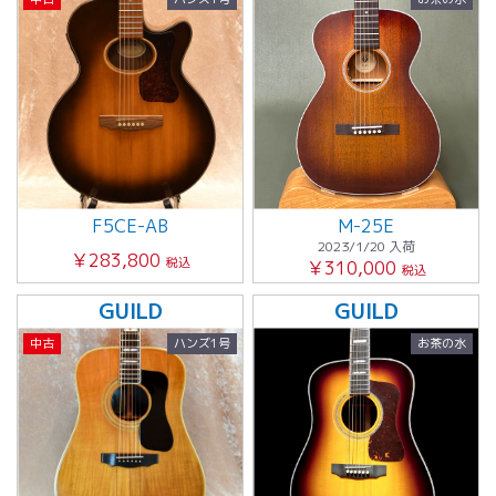
F5CE-AB
M-25E
2023/1/20 入荷
￥283,800
税込
￥310,000
税込
GUILD
GUILD
中古
ハンズ1号
お茶の水