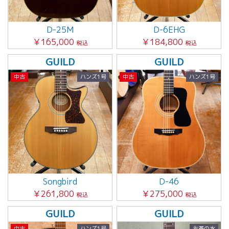
D-25M
D-6EHG
￥165,000
￥184,800
税込
税込
GUILD
GUILD
中古
ハンズ1号
中古
ハンズ1号
Songbird
D-46
￥261,800
￥275,000
税込
税込
GUILD
GUILD
中古
ハンズ1号
お茶の水