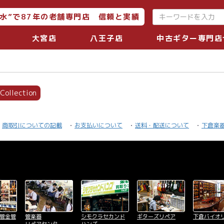
水”で87年の老舗専門店 信頼と実績
大宮店
八王子店
中古ギター専門店
 Collection
商取引についての記載
お支払いについて
送料・配送について
下倉楽
木管金管
管楽器
シモクラセカンド
ギターズリペア
下倉バイオ