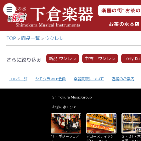
楽器の街”お茶の
お茶の水本店
TOP
商品一覧
ウクレレ
新品 ウクレレ
中古 ウクレレ
Tony Ku
さらに絞り込み
TOPページ
シモクラWEB会員
楽器買取について
店舗のご案内
Shimokura Music Group
お茶の水エリア
1F・ギターフロア
アコースティック
２・３F・