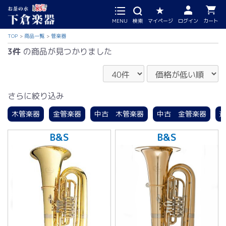
MENU
検索
マイページ
ログイン
カート
TOP
商品一覧
管楽器
3件
の商品が見つかりました
さらに絞り込み
木管楽器
金管楽器
中古 木管楽器
中古 金管楽器
B&S
B&S