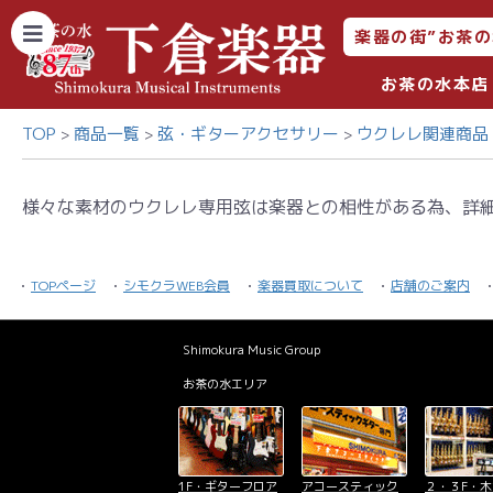
楽器の街”お茶の
お茶の水本店
TOP
商品一覧
弦・ギターアクセサリー
ウクレレ関連商品
様々な素材のウクレレ専用弦は楽器との相性がある為、詳
TOPページ
シモクラWEB会員
楽器買取について
店舗のご案内
Shimokura Music Group
お茶の水エリア
1F・ギターフロア
アコースティック
２・３F・