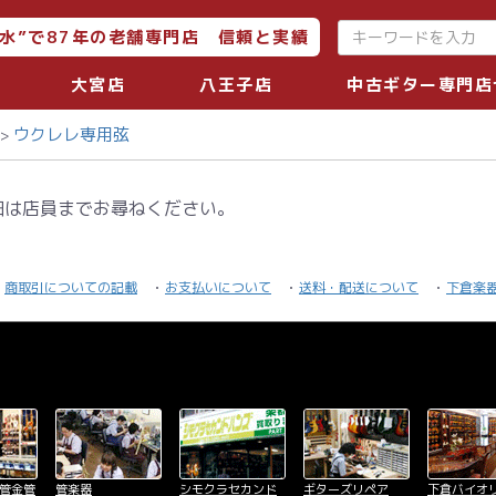
水”で87年の老舗専門店 信頼と実績
大宮店
八王子店
中古ギター専門店
ウクレレ専用弦
細は店員までお尋ねください。
商取引についての記載
お支払いについて
送料・配送について
下倉楽
木管金管
管楽器
シモクラセカンド
ギターズリペア
下倉バイオ