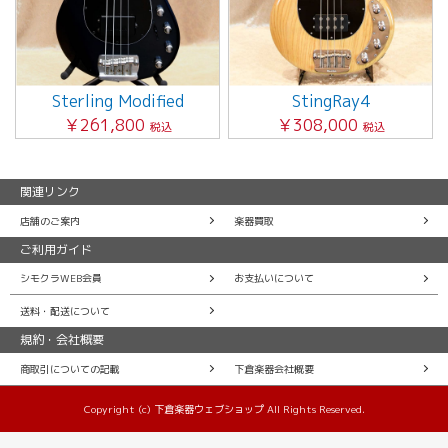
Sterling Modified
StingRay4
￥261,800
￥308,000
税込
税込
関連リンク
店舗のご案内
楽器買取
ご利用ガイド
シモクラWEB会員
お支払いについて
送料・配送について
規約・会社概要
商取引についての記載
下倉楽器会社概要
Copyright (c) 下倉楽器ウェブショップ All Rights Reserved.