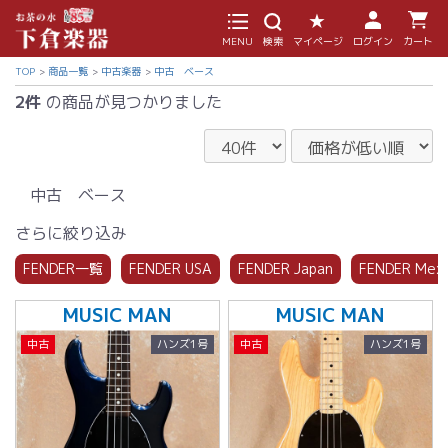
MENU
検索
マイページ
ログイン
カート
TOP
商品一覧
中古楽器
中古 ベース
2件
の商品が見つかりました
中古 ベース
さらに絞り込み
FENDER一覧
FENDER USA
FENDER Japan
FENDER Mex
MUSIC MAN
MUSIC MAN
中古
ハンズ1号
中古
ハンズ1号