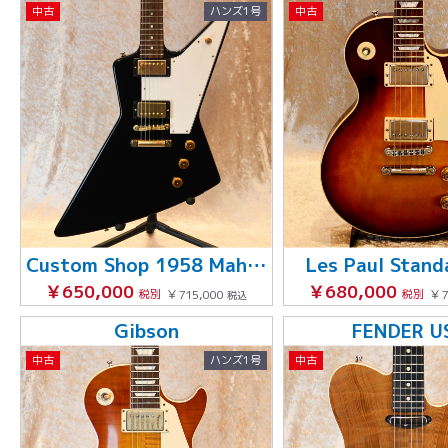
中古
ハンズ1号
中古
Custom Shop 1958 Mahogany Explorer Limited Ebony
Les Paul Stand
￥650,000
￥680,000
税別
￥715,000
税別
￥7
税込
Gibson
FENDER U
中古
ハンズ1号
中古