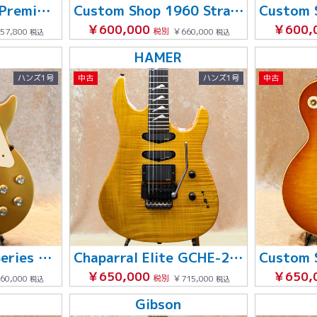
Les Paul Classic Premium Plus '94
Custom Shop 1960 Stratocaster Relic
￥600,000
￥600,
57,800
税別
￥660,000
税込
税込
HAMER
ハンズ1号
中古
ハンズ1号
中古
Les Paul Artist Series Pete Townshend Deluxe Gold Top 1976
Chaparral Elite GCHE-2533
￥650,000
￥650,
60,000
税別
￥715,000
税込
税込
Gibson