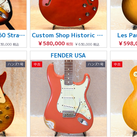
Custom Shop 1960 Stratocaster Relic 2008年製
Custom Shop Historic Collection 1963 ES-335
Les Pa
￥580,000
￥598,
38,000
税別
￥638,000
税込
税込
FENDER USA
ハンズ1号
中古
ハンズ1号
中古