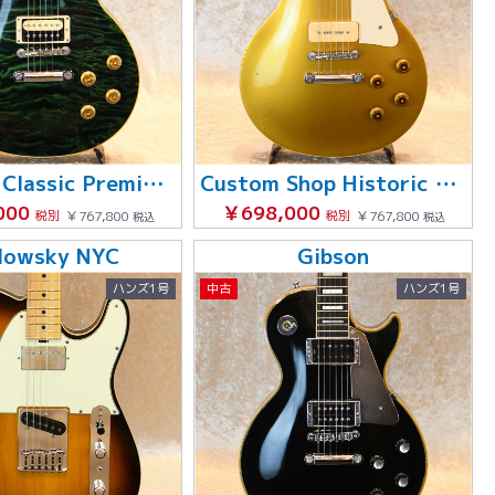
Les Paul Classic Premium Plus Quilt Maple Top
Custom Shop Historic Collection 1956 Les Paul Reissue Gold Top
000
￥698,000
税別
￥767,800
税別
￥767,800
税込
税込
dowsky NYC
Gibson
ハンズ1号
中古
ハンズ1号