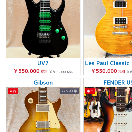
UV7
￥550,000
￥550,000
税別
￥605,000
税別
￥6
税込
Gibson
FENDER U
中古
ハンズ1号
中古