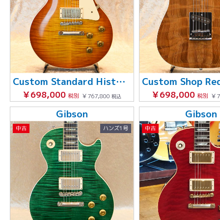
Custom Standard Historic 1959 Les Paul Reissue VOS
￥698,000
￥698,000
税別
￥767,800
税別
￥7
税込
Gibson
Gibson
中古
ハンズ1号
中古