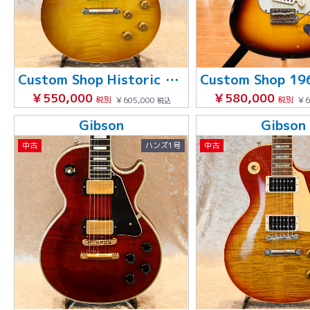
Custom Shop Historic Collection 1958 Les Paul Standard
￥550,000
￥580,000
税別
￥605,000
税別
￥6
税込
Gibson
Gibson
中古
ハンズ1号
中古