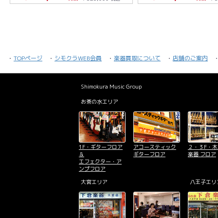
TOPページ
シモクラWEB会員
楽器買取について
店舗のご案内
Shimokura Music Group
お茶の水エリア
1F・ギターフロア
アコースティック
２・３F・
＆
ギターフロア
楽器 フロア
エフェクター・ア
ンプフロア
大宮エリア
八王子エリ