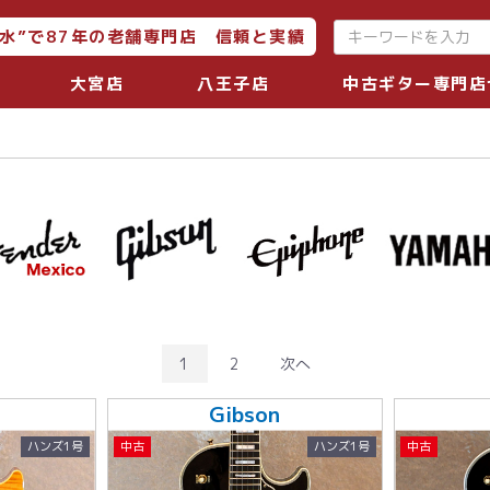
水”で87年の老舗専門店 信頼と実績
大宮店
八王子店
中古ギター専門店
1
2
次へ
Gibson
ハンズ1号
中古
ハンズ1号
中古