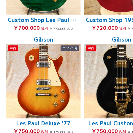
Custom Shop Les Paul Elegant
￥700,000
￥720,000
税別
￥770,000
税別
￥7
税込
Gibson
Gibson
中古
ハンズ1号
中古
Les Paul Deluxe '77
Les Paul Custo
￥750,000
￥750,000
税別
￥825,000
税別
￥8
税込