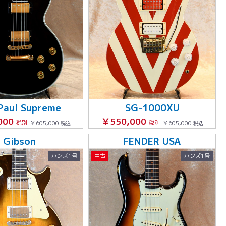
Paul Supreme
SG-1000XU
000
￥550,000
税別
￥605,000
税別
￥605,000
税込
税込
Gibson
FENDER USA
ハンズ1号
中古
ハンズ1号