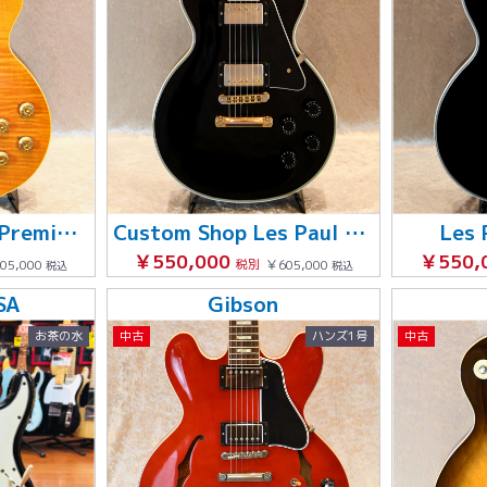
Les Paul Classic Premium Plus '95
Custom Shop Les Paul Custom
Les 
￥550,000
￥550,
05,000
税別
￥605,000
税込
税込
SA
Gibson
お茶の水
中古
ハンズ1号
中古