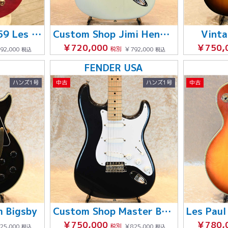
Custom Shop 1959 Les Paul Reissue Premium Grade
Custom Shop Jimi Hendrix Voodoo Child Stratocaster Journeyman Relic
Vinta
￥720,000
￥750,
92,000
税別
￥792,000
税込
税込
FENDER USA
ハンズ1号
中古
ハンズ1号
中古
m Bigsby
Custom Shop Master Built Series Custom Clapton Stratocaster by Art Esparza '01
￥750,000
￥780,
25,000
税別
￥825,000
税込
税込