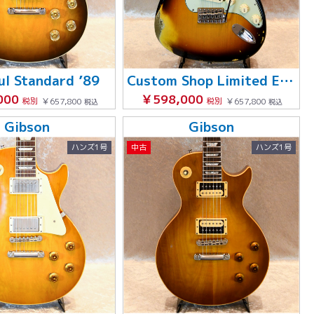
ul Standard ’89
Custom Shop Limited Edition 1963 Stratocaster Heavy Relic
000
￥598,000
税別
￥657,800
税別
￥657,800
税込
税込
Gibson
Gibson
ハンズ1号
中古
ハンズ1号