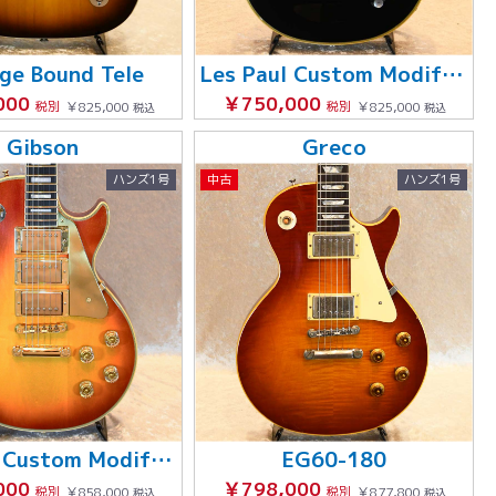
ge Bound Tele
Les Paul Custom Modify '90
000
￥750,000
税別
￥825,000
税別
￥825,000
税込
税込
Gibson
Greco
ハンズ1号
中古
ハンズ1号
Les Paul Custom Modify '76
EG60-180
000
￥798,000
税別
￥858,000
税別
￥877,800
税込
税込