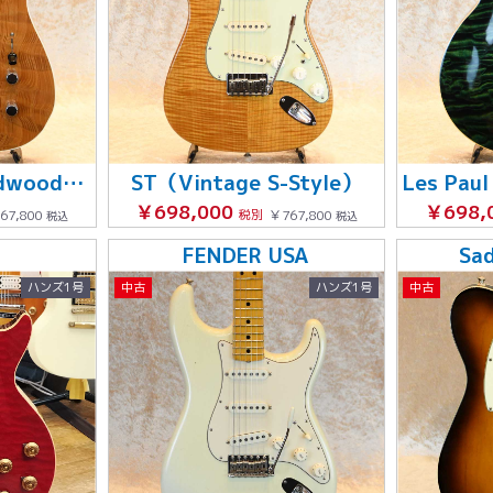
Custom Shop Redwood Top NOS Telecaster
ST（Vintage S-Style）
￥698,000
￥698,
67,800
税別
￥767,800
税込
税込
FENDER USA
Sa
ハンズ1号
中古
ハンズ1号
中古