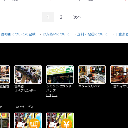
1
2
次へ
商取引についての記載
お支払いについて
送料・配送について
下倉楽
木管金管
管楽器
シモクラセカンド
ギターズリペア
下倉バイオ
リペアセンター
ハンズ
P-1,P-2
ア
Webサービス