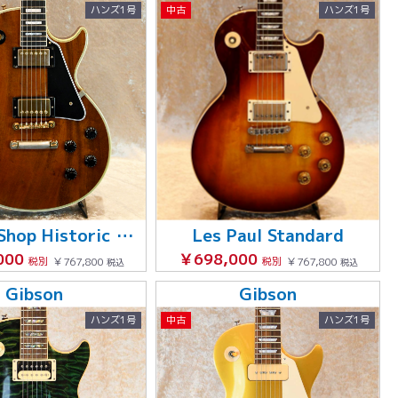
ハンズ1号
中古
ハンズ1号
Custom Shop Historic Collection 1957 Les Paul Custom
Les Paul Standard
000
￥698,000
税別
￥767,800
税別
￥767,800
税込
税込
Gibson
Gibson
ハンズ1号
中古
ハンズ1号