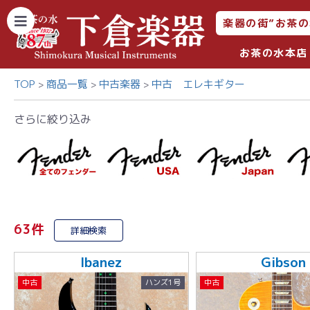
楽器の街”お茶の
お茶の水本店
TOP
商品一覧
中古楽器
中古 エレキギター
さらに絞り込み
63件
詳細検索
Ibanez
Gibson
中古
ハンズ1号
中古