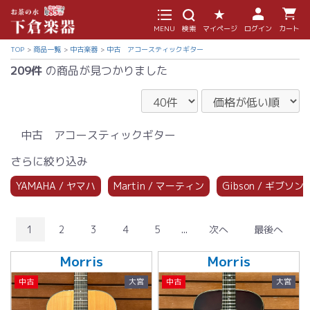
MENU
検索
マイページ
ログイン
カート
TOP
商品一覧
中古楽器
中古 アコースティックギター
209件
の商品が見つかりました
中古 アコースティックギター
さらに絞り込み
YAMAHA / ヤマハ
Martin / マーティン
Gibson / ギブソン
1
2
3
4
5
...
次へ
最後へ
Morris
Morris
中古
大宮
中古
大宮