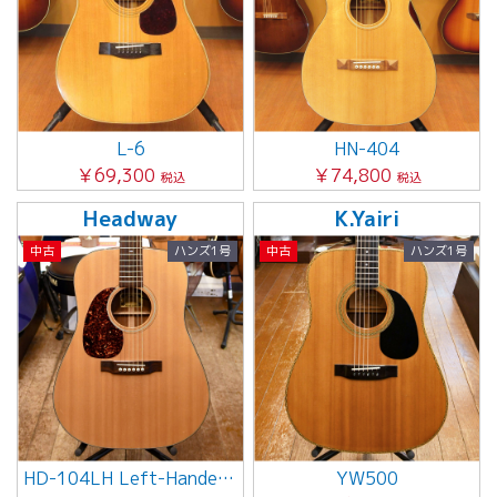
L-6
HN-404
￥69,300
￥74,800
税込
税込
Headway
K.Yairi
中古
ハンズ1号
中古
ハンズ1号
HD-104LH Left-Handed Model
YW500