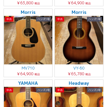
￥63,800
￥64,900
税込
税込
Morris
Morris
中古
ハンズ1号
中古
ハンズ1号
MV710
VY-60
￥64,900
￥65,780
税込
税込
YAMAHA
Headway
中古
ハンズ2号
中古
ハンズ2号