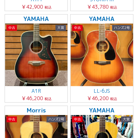
￥42,900
￥43,780
税込
税込
YAMAHA
YAMAHA
中古
大宮
中古
ハンズ2号
A1R
LL-6JS
￥46,200
￥46,200
税込
税込
Morris
YAMAHA
中古
ハンズ2号
中古
大宮