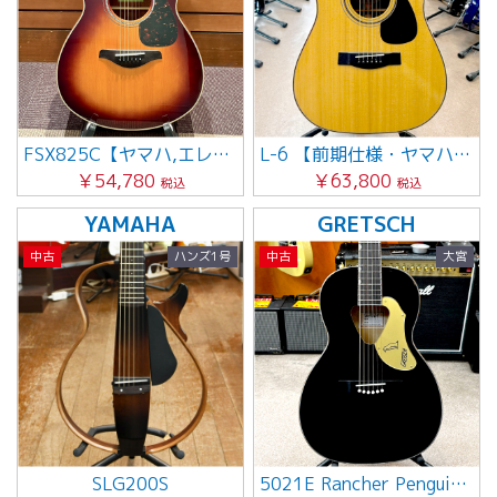
FSX825C【ヤマハ,エレアコ】
L-6 【前期仕様・ヤマハ・Lシリーズ】
￥54,780
￥63,800
税込
税込
YAMAHA
GRETSCH
中古
ハンズ1号
中古
大宮
SLG200S
5021E Rancher Penguin Parlor Acoustic/Electronic