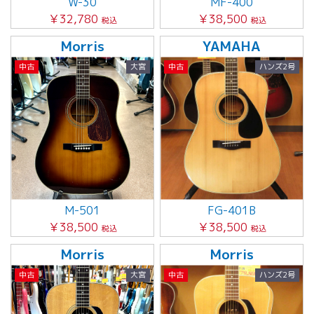
W-30
MF-400
￥32,780
￥38,500
税込
税込
Morris
YAMAHA
中古
大宮
中古
ハンズ2号
M-501
FG-401B
￥38,500
￥38,500
税込
税込
Morris
Morris
中古
大宮
中古
ハンズ2号