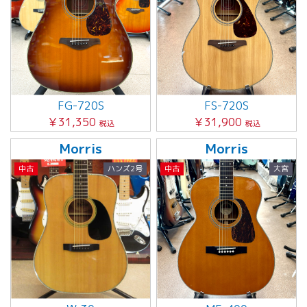
FG-720S
FS-720S
￥31,350
￥31,900
税込
税込
Morris
Morris
中古
ハンズ2号
中古
大宮