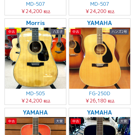
MD-507
MD-507
￥24,200
￥24,200
税込
税込
Morris
YAMAHA
中古
八王子
中古
ハンズ2号
MD-505
FG-250D
￥24,200
￥26,180
税込
税込
YAMAHA
YAMAHA
中古
大宮
中古
大宮