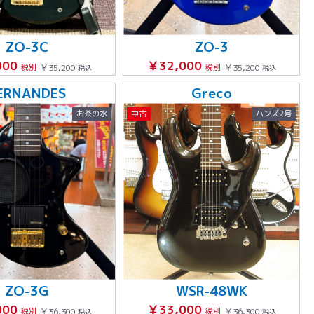
ZO-3C
ZO-3
000
￥32,000
税別
￥35,200
税別
￥35,200
税込
税込
ERNANDES
Greco
お茶の水
中古
ハンズ2号
ZO-3G
WSR-48WK
000
￥33,000
税別
￥36,300
税別
￥36,300
税込
税込