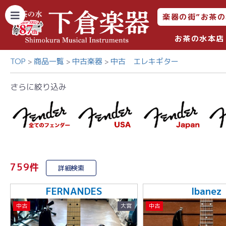
楽器の街”お茶の
お茶の水本店
TOP
商品一覧
中古楽器
中古 エレキギター
さらに絞り込み
759件
詳細検索
FERNANDES
Ibanez
中古
大宮
中古