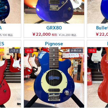
A
GRX80
Bull
￥22,000
￥22,
3,100
税別
￥24,200
税込
税込
ES
Pignose
八王子
中古
お茶の水
中古