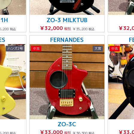
11H
ZO-3 MILKTUB
￥32,000
￥32,
5,200
税別
￥35,200
税込
税込
ES
FERNANDES
F
ハンズ2号
中古
大宮
中古
ZO-3C
￥33,000
￥33,
5,200
税別
￥36,300
税込
税込