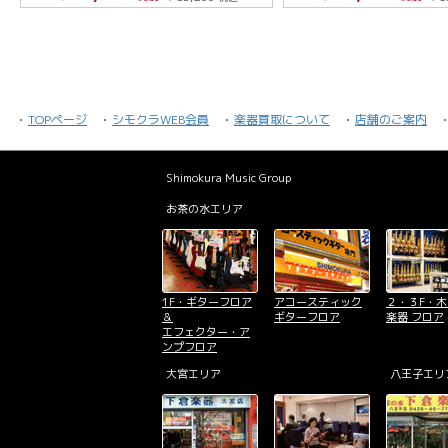
TOPページ
シモクラWEB会員
楽器買取について
店舗のご案内
Shimokura Music Group
お茶の水エリア
1F・ギターフロア
アコースティック
２・３F・
＆
ギターフロア
楽器 フロア
エフェクター・ア
ンプフロア
大宮エリア
八王子エリ