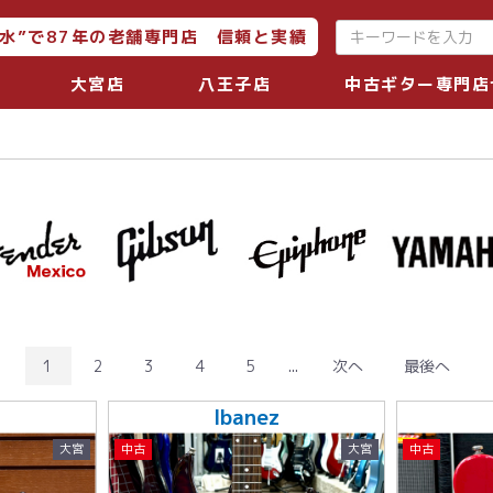
水”で87年の老舗専門店 信頼と実績
大宮店
八王子店
中古ギター専門店
1
2
3
4
5
...
次へ
最後へ
Ibanez
大宮
中古
大宮
中古