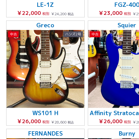
LE-1Z
FGZ-40
￥22,000
￥23,000
税別
￥24,200
税別
￥2
税込
Greco
Squier
中古
ハンズ2号
中古
WS101 H
￥26,000
￥26,000
税別
￥28,600
税別
￥2
税込
FERNANDES
Burny