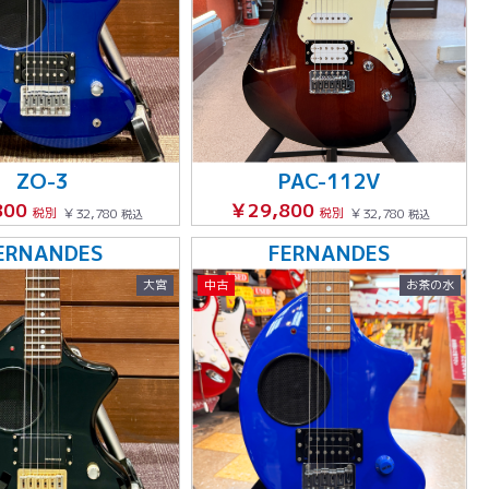
ZO-3
PAC-112V
800
￥29,800
税別
￥32,780
税別
￥32,780
税込
税込
ERNANDES
FERNANDES
大宮
中古
お茶の水