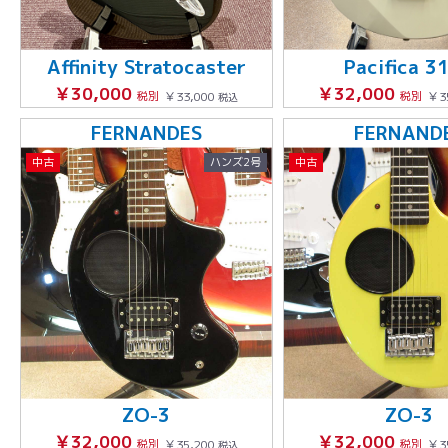
Affinity Stratocaster
Pacifica 3
￥30,000
￥32,000
税別
￥33,000
税別
￥3
税込
FERNANDES
FERNAND
中古
ハンズ2号
中古
ZO-3
ZO-3
￥32,000
￥32,000
税別
￥35,200
税別
￥3
税込