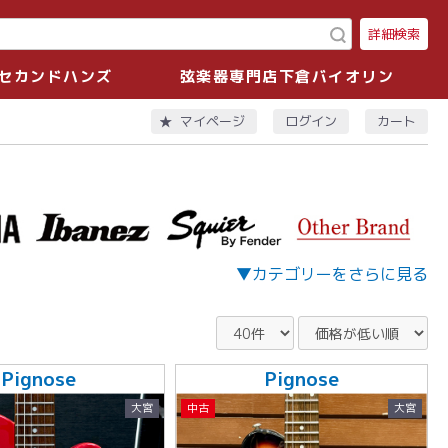
詳細検索
セカンドハンズ
弦楽器専門店下倉バイオリン
ログイン
カート
マイページ
▼カテゴリーをさらに見る
Pignose
Pignose
大宮
中古
大宮