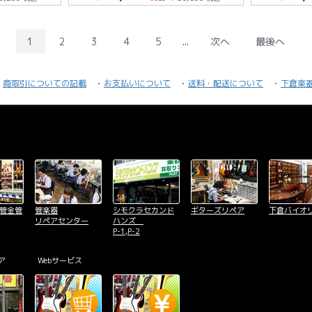
1
2
3
4
5
...
次へ
最後へ
商取引についての記載
お支払いについて
送料・配送について
下倉楽
木管金管
管楽器
シモクラセカンド
ギターズリペア
下倉バイオ
リペアセンター
ハンズ
P-1,P-2
ア
Webサービス