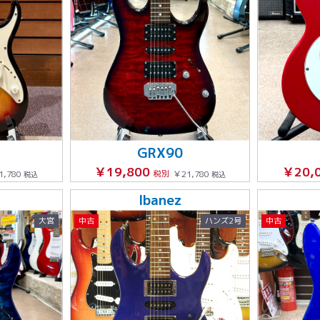
GRX90
￥19,800
￥20,
1,780
税別
￥21,780
税込
税込
Ibanez
大宮
中古
ハンズ2号
中古