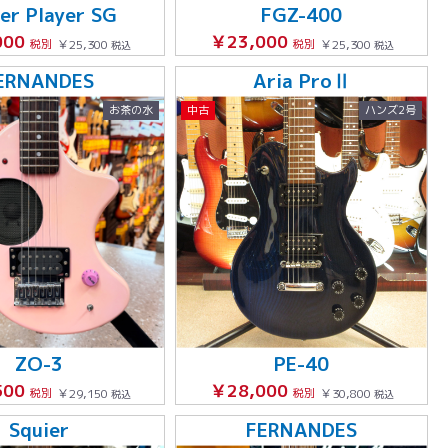
er Player SG
FGZ-400
000
￥23,000
税別
￥25,300
税別
￥25,300
税込
税込
ERNANDES
Aria ProⅡ
お茶の水
中古
ハンズ2号
ZO-3
PE-40
500
￥28,000
税別
￥29,150
税別
￥30,800
税込
税込
Squier
FERNANDES