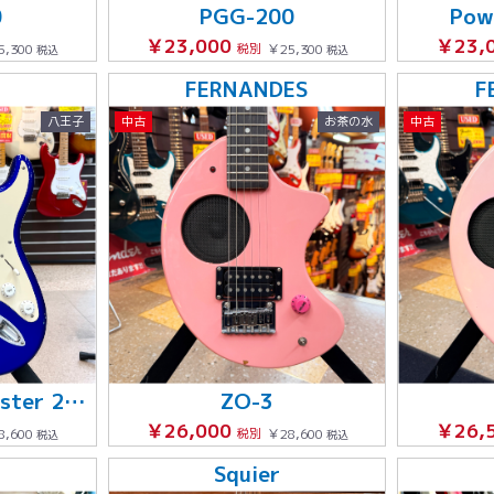
0
PGG-200
Pow
￥23,000
￥23,
5,300
税別
￥25,300
税込
税込
FERNANDES
F
八王子
中古
お茶の水
中古
Affinity Stratocaster 2009年製
ZO-3
￥26,000
￥26,
8,600
税別
￥28,600
税込
税込
Squier