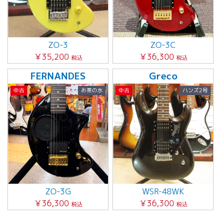
ZO-3
ZO-3C
￥35,200
￥36,300
税込
税込
FERNANDES
Greco
中古
お茶の水
中古
ハンズ2号
ZO-3G
WSR-48WK
￥36,300
￥36,300
税込
税込