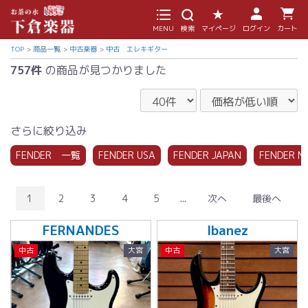
MENU
検索
マイページ
ログイン
カート
TOP
商品一覧
中古楽器
中古 エレキギター
757件
の商品が見つかりました
さらに絞り込み
FENDER 一覧
FENDER USA
FENDER JAPAN
FENDER M
1
2
3
4
5
...
次へ
最後へ
FERNANDES
Ibanez
中古
大宮
中古
大宮