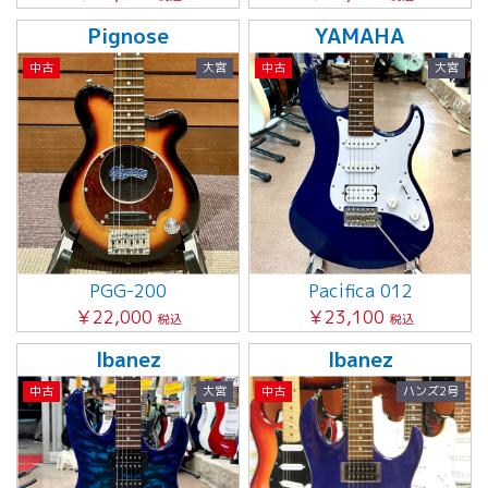
Pignose
YAMAHA
中古
大宮
中古
大宮
PGG-200
Pacifica 012
￥22,000
￥23,100
税込
税込
Ibanez
Ibanez
中古
大宮
中古
ハンズ2号