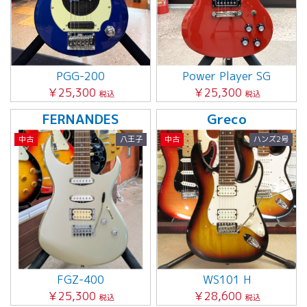
PGG-200
Power Player SG
￥25,300
￥25,300
税込
税込
FERNANDES
Greco
中古
八王子
中古
ハンズ2号
FGZ-400
WS101 H
￥25,300
￥28,600
税込
税込