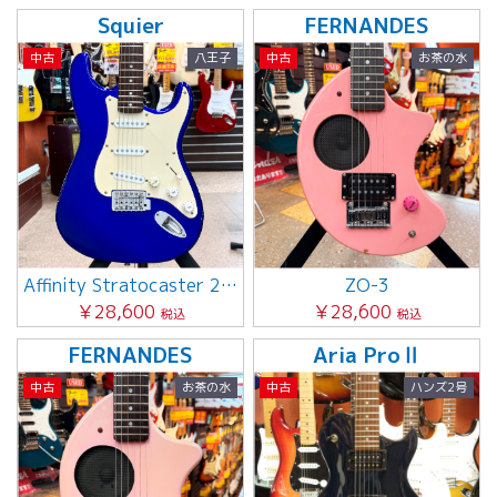
Squier
FERNANDES
中古
八王子
中古
お茶の水
Affinity Stratocaster 2009年製
ZO-3
￥28,600
￥28,600
税込
税込
FERNANDES
Aria ProⅡ
中古
お茶の水
中古
ハンズ2号