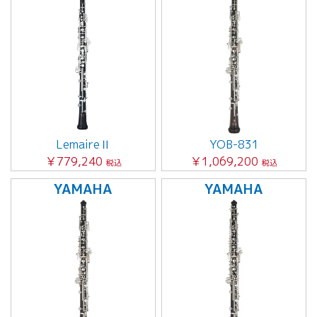
LemaireⅡ
YOB-831
￥779,240
￥1,069,200
税込
税込
YAMAHA
YAMAHA