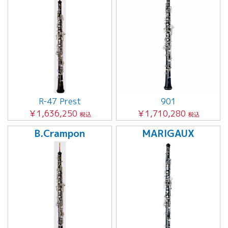
R-47 Prest
901
￥1,636,250
￥1,710,280
税込
税込
B.Crampon
MARIGAUX