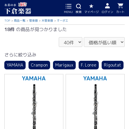
MENU
検索
マイページ
ログイン
カート
TOP
商品一覧
管楽器
木管楽器
オーボエ
18件
の商品が見つかりました
さらに絞り込み
YAMAHA
Crampon
Marigaux
F. Loree
Rigoutat
YAMAHA
YAMAHA