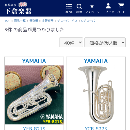
MENU
検索
マイページ
ログイン
カート
TOP
商品一覧
管楽器
金管楽器
チューバ・バス
Cチューバ
3件
の商品が見つかりました
YAMAHA
YAMAHA
YFB-821S
YCB-822S