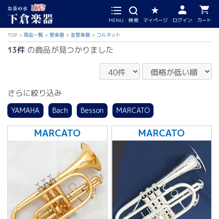
MENU
検索
マイページ
ログイン
カート
TOP
商品一覧
管楽器
金管楽器
コルネット
13件
の商品が見つかりました
さらに絞り込み
YAMAHA
Bach
Besson
MARCATO
MARCATO
MARCATO